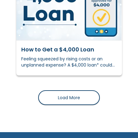
How to Get a $4,000 Loan
Feeling squeezed by rising costs or an
unplanned expense? A $4,000 loan* could
help you stay on track.&nbsp;
Load More