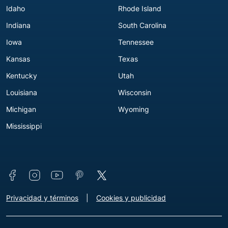
Idaho
Rhode Island
Indiana
South Carolina
Iowa
Tennessee
Kansas
Texas
Kentucky
Utah
Louisiana
Wisconsin
Michigan
Wyoming
Mississippi
Connect with us
Footer - Extra Links [v3]
Privacidad y términos
Cookies y publicidad