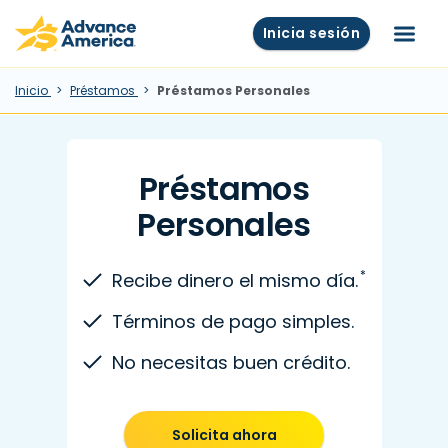
Skip to main content
Advance America home
Inicia sesión
Menú
Inicio
Préstamos
Préstamos Personales
Préstamos
Personales
*
Recibe dinero el mismo día.
Términos de pago simples.
No necesitas buen crédito.
Solicita ahora