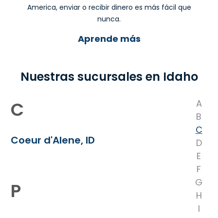
America, enviar o recibir dinero es más fácil que
nunca.
Aprende más
Nuestras sucursales en Idaho
C
A
B
C
Coeur d'Alene, ID
D
E
F
G
P
H
I