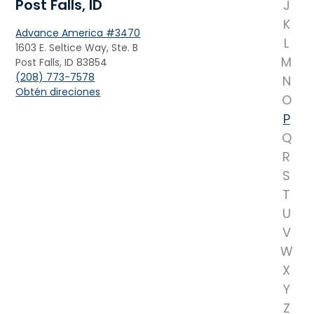
Post Falls, ID
J
K
Advance America #3470
L
1603 E. Seltice Way, Ste. B
M
Post Falls, ID 83854
(208) 773-7578
N
Obtén direciones
O
P
Q
R
S
T
U
V
W
X
Y
Z