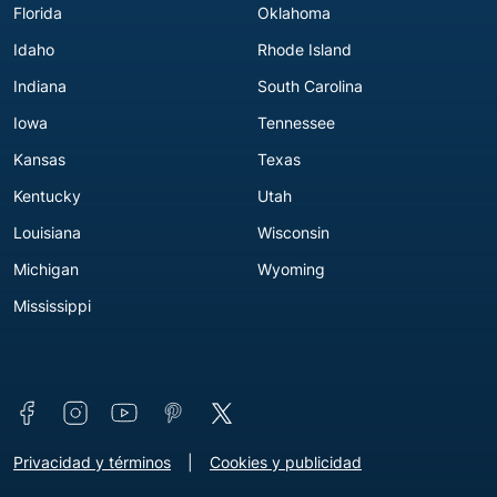
Florida
Oklahoma
Idaho
Rhode Island
Indiana
South Carolina
Iowa
Tennessee
Kansas
Texas
Kentucky
Utah
Louisiana
Wisconsin
Michigan
Wyoming
Mississippi
Connect with us
Footer - Extra Links [v3]
Privacidad y términos
Cookies y publicidad