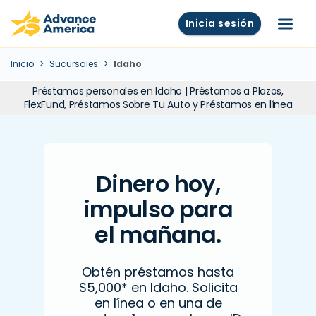
Skip to main content
Advance America home
Inicia sesión
Menú
Inicio
Sucursales
Idaho
Préstamos personales en Idaho | Préstamos a Plazos,
FlexFund, Préstamos Sobre Tu Auto y Préstamos en línea
Dinero hoy,
impulso para
el mañana.
Obtén préstamos hasta
$5,000* en Idaho. Solicita
en línea o en una de