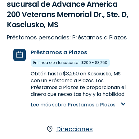
sucursal de Advance America
200 Veterans Memorial Dr., Ste. D,
Kosciusko, MS
Préstamos personales: Préstamos a Plazos
Préstamos a Plazos
En línea o en la sucursal: $200 - $3,250
Obtén hasta $3,250 en Kosciusko, MS
con un Préstamo a Plazos. Los
Préstamos a Plazos te proporcionan el
dinero que necesitas hoy y la habilidad
the pagarlo a plazos con más tiempo.
Lee más sobre Préstamos a Plazos
Te ofrecen préstamos con montos
más altos y plazos de pagos más
largos, a diferencia de los Préstamos
de Día de Pago. Para obtener un
Direcciones
Préstamo a Plazos, visitanos en línea o