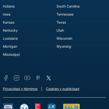
Indiana
South Carolina
Iowa
Tennessee
Kansas
Texas
Kentucky
Utah
Louisiana
Wisconsin
Michigan
Wyoming
Mississippi
Connect with us
Footer - Extra Links [v3]
Privacidad y términos
Cookies y publicidad