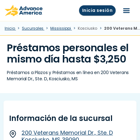
Skip to main content
Advance America home
Inicia sesión
Menú
Inicio
Sucursales
Mississippi
Kosciusko
200 Veterans Memorial Dr., Ste. D, Kosciusko, MS
Préstamos personales el
mismo día hasta $3,250
Préstamos a Plazos y Préstamos en línea en 200 Veterans
Memorial Dr., Ste. D, Kosciusko, MS
Información de la sucursal
200 Veterans Memorial Dr., Ste. D
Kosciusko, MS 39090