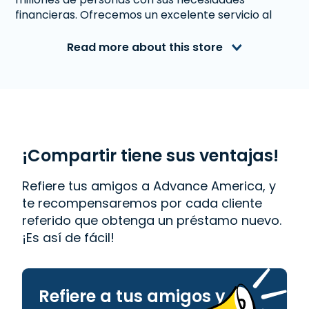
financieras. Ofrecemos un excelente servicio al
cliente a personas de Kosciusko, MS que necesitan
dinero inmediato. Con nosotros obtener un
Read more about this store
Préstamo a Plazos
es rápido y fácil. También
ofrecemos
Western Union
. Lee las reseñas de
nuestros clientes y descubre por qué Advance
America es uno de los lugares de más confianza
para obtener el dinero que necesitas o visita tu
sucursal más cercana en 200 Veterans Memorial
Dr., Ste. D, Kosciusko, MS 39090.
¡Compartir tiene sus ventajas!
Refiere tus amigos a Advance America, y
te recompensaremos por cada cliente
referido que obtenga un préstamo nuevo.
¡Es así de fácil!
Refiere a tus amigos y