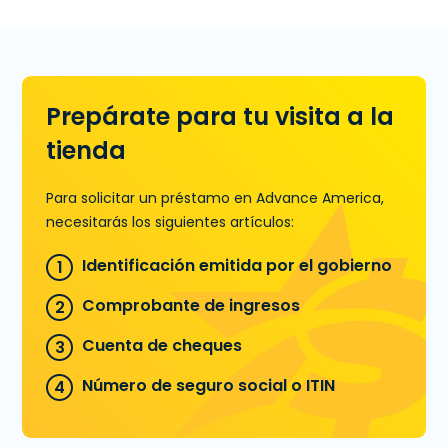
en la sucursal en 200 Veterans
Memorial Dr., Ste. D en Kosciusko, MS.
También puedes llamar a
(662) 289-
3060
para precalificar.
Prepárate para tu visita a la
Aprende más sobre Préstamos a
Plazos
tienda
Para solicitar un préstamo en Advance America,
necesitarás los siguientes artículos:
Identificación emitida por el gobierno
Comprobante de ingresos
Cuenta de cheques
Número de seguro social o ITIN