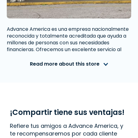
Advance America es una empresa nacionalmente
reconocida y totalmente acreditada que ayuda a
millones de personas con sus necesidades
financieras. Ofrecemos un excelente servicio al
cliente a personas de Henderson, KY que necesitan
dinero inmediato. Con nosotros obtener un
Read more about this store
Préstamo de Día de Pago
es rápido y fácil.
También ofrecemos
Western Union
. Lee las
reseñas de nuestros clientes y descubre por qué
Advance America es uno de los lugares de más
confianza para obtener el dinero que necesitas o
visita tu sucursal más cercana en 2606 Zion Rd.,
Ste. C-2, Henderson, KY 42420.
¡Compartir tiene sus ventajas!
Refiere tus amigos a Advance America, y
te recompensaremos por cada cliente