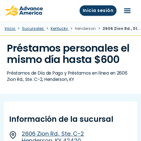
Skip to main content
Advance America home
Inicia sesión
Menú
Inicio
Sucursales
Kentucky
Henderson
2606 Zion Rd., Ste. C-2, Henderson, KY
Préstamos personales el
mismo día hasta $600
Préstamos de Día de Pago y Préstamos en línea en 2606
Zion Rd., Ste. C-2, Henderson, KY
Información de la sucursal
2606 Zion Rd., Ste. C-2
Henderson, KY 42420