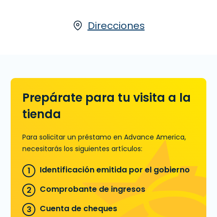
proporciona el dinero que necesitas.
Visitanos en 2606 Zion Rd., Ste. C-2 en
Henderson, KY para solicitar un
Direcciones
Préstamo de Día de Pago hasta $600,
o llamanos
(270) 827-8083
para
averiguar la cantidad de dinero que
podrías precalificar antes de venir a la
sucursal.
Prepárate para tu visita a la
Aprende más sobre Préstamos de
Día de Pago
tienda
Para solicitar un préstamo en Advance America,
necesitarás los siguientes artículos:
Identificación emitida por el gobierno
Comprobante de ingresos
Cuenta de cheques