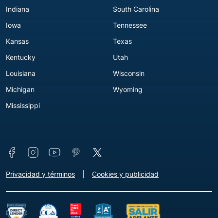
Indiana
South Carolina
Iowa
Tennessee
Kansas
Texas
Kentucky
Utah
Louisiana
Wisconsin
Michigan
Wyoming
Mississippi
Connect with us
Footer - Extra Links [v3]
Privacidad y términos
Cookies y publicidad