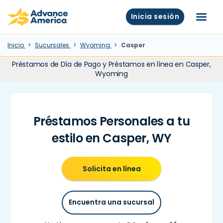
Skip to main content
Advance America home
Inicia sesión
Menú
Inicio
Sucursales
Wyoming
Casper
Préstamos de Día de Pago y Préstamos en línea en Casper,
Wyoming
Préstamos Personales a tu
estilo en Casper, WY
Solicita en línea
Encuentra una sucursal