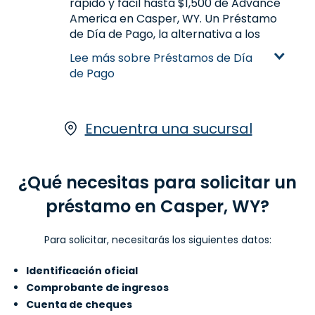
rápido y fácil hasta $1,500 de Advance
America en Casper, WY. Un Préstamo
de Día de Pago, la alternativa a los
Préstamos a Plazos y los Préstamos
Lee más sobre Préstamos de Día
Sobre Tu Auto, es una manera de
de Pago
obtener dinero extra cuando más lo
necesitas. Visítanos en una de
nuestras sucursales en Casper, WY
para más detalles sobre Préstamos
Encuentra una sucursal
de Día de Pago.
Aprende más sobre Préstamos de
¿Qué necesitas para solicitar un
Día de Pago
préstamo en Casper, WY?
Para solicitar, necesitarás los siguientes datos:
Identificación oficial
Comprobante de ingresos
Cuenta de cheques