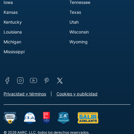
Iowa
Tennessee
Kansas
Texas
Kentucky
Utah
Louisiana
Wisconsin
Michigan
Wyoming
Mississippi
Connect with us
Footer - Extra Links [v3]
Privacidad y términos
Cookies y publicidad
© 2026 AARC, LLC. todos los derechos reservados.