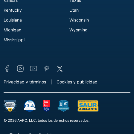
Kansas
Texas
Kentucky
Utah
Louisiana
Wisconsin
Michigan
Wyoming
Mississippi
Connect with us
Footer - Extra Links [v3]
Privacidad y términos
Cookies y publicidad
© 2026 AARC, LLC. todos los derechos reservados.