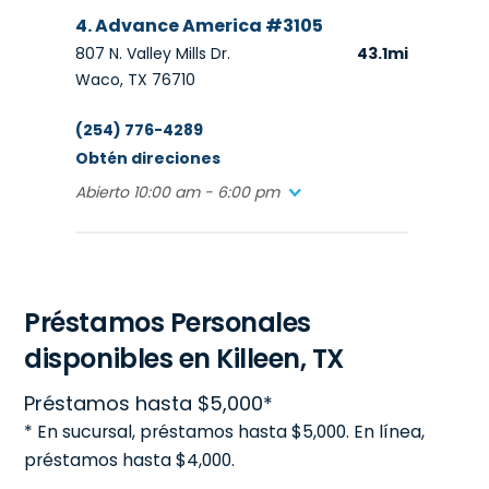
4. Advance America #3105
807 N. Valley Mills Dr.
43.1mi
Waco, TX 76710
(254) 776-4289
Obtén direciones
Abierto 10:00 am - 6:00 pm
5. Advance America #4853
2110 Pecan St. West, Ste. 103
46.6mi
Préstamos Personales
Pflugerville, TX 78660
disponibles en Killeen, TX
(512) 989-9912
Préstamos hasta $5,000*
Obtén direciones
* En sucursal, préstamos hasta $5,000. En línea,
Abierto 10:00 am - 6:00 pm
préstamos hasta $4,000.