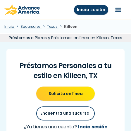
Skip to main content
Advance America home
Inicia sesión
Menú
Inicio
Sucursales
Texas
Killeen
Préstamos a Plazos y Préstamos en línea en Killeen, Texas
Préstamos Personales a tu
estilo en Killeen, TX
Solicita en línea
Encuentra una sucursal
¿Ya tienes una cuenta?
Incia sesión