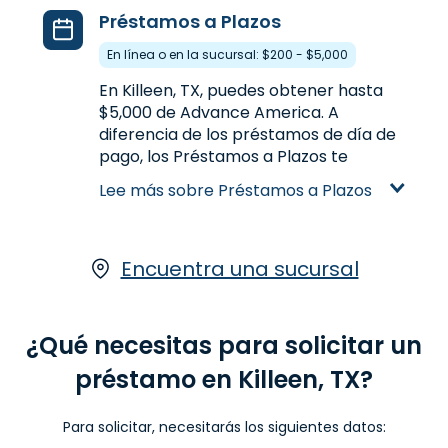
Préstamos a Plazos
En línea o en la sucursal: $200 - $5,000
En Killeen, TX, puedes obtener hasta
$5,000 de Advance America. A
diferencia de los préstamos de día de
pago, los Préstamos a Plazos te
ofrecen préstamos con montos más
Lee más sobre Préstamos a Plazos
altos y plazos de pagos más largos.
Préstamos a Plazos están disponibles
en en línea o en una de nuestras
sucursales en Killeen, TX.
Encuentra una sucursal
Aprende más sobre Préstamos a
Plazos
¿Qué necesitas para solicitar un
préstamo en Killeen, TX?
Para solicitar, necesitarás los siguientes datos: