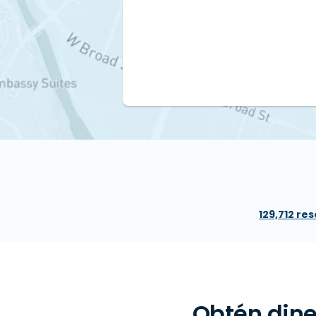
129,712 re
Obtén dine