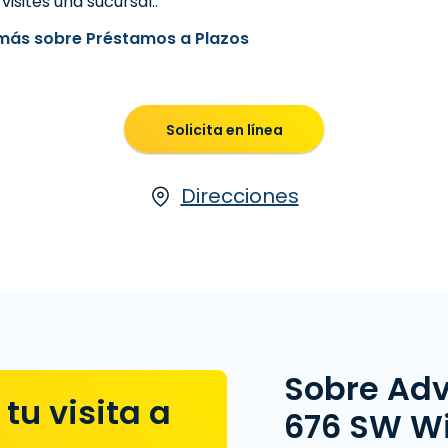
visites una sucursal..
más sobre Préstamos a Plazos
Solicita en línea
Direcciones
Sobre Ad
tu visita a
676 SW Wil