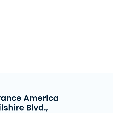
vance America
shire Blvd.,