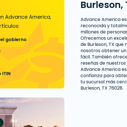
Burleson,
 en Advance America,
Advance America es
tículos:
reconocida y totalm
millones de personas
Ofrecemos un excelen
 el gobierno
de Burleson, TX que 
nosotros obtener u
s
fácil. También ofre
reseñas de nuestros 
Advance America es 
 ITIN
confianza para obten
tu sucursal más cerc
Burleson, TX 76028.