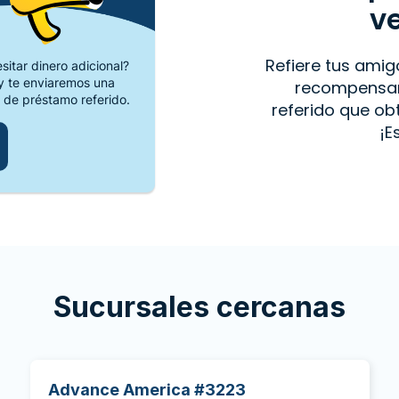
v
Refiere tus amig
itar dinero adicional?
 te enviaremos una
recompensar
 de préstamo referido.
referido que o
¡E
Sucursales cercanas
Advance America #3223