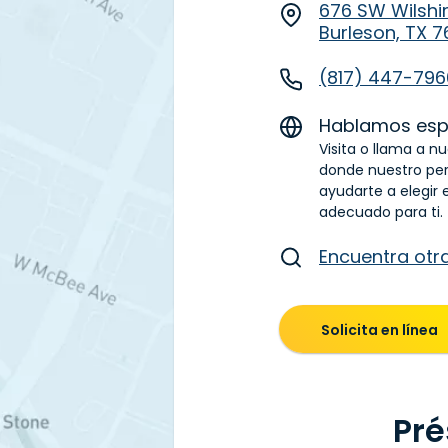
676 SW Wilshir
Burleson, TX 
(817) 447-796
Hablamos esp
Visita o llama a n
donde nuestro pe
ayudarte a elegir 
adecuado para ti.
Encuentra otr
Solicita en línea
Pré