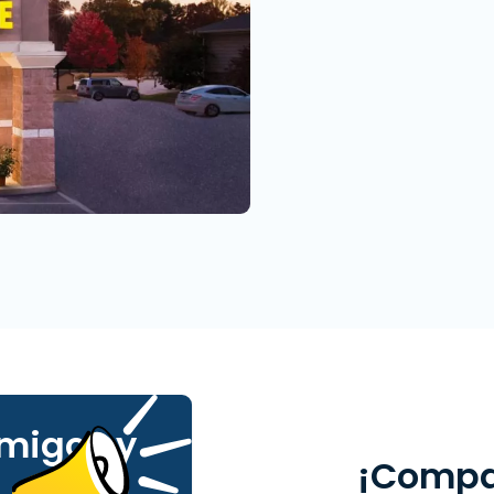
amigos y
¡Compar