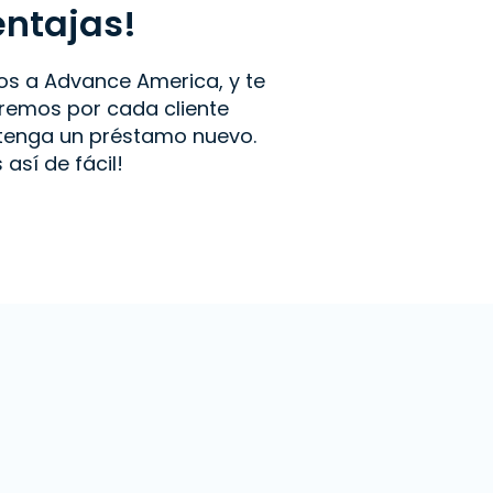
entajas!
os a Advance America, y te
emos por cada cliente
btenga un préstamo nuevo.
s así de fácil!