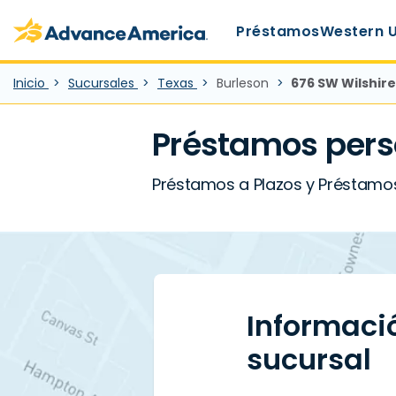
Main Menu
Skip to main content
Advance America home
Préstamos
Western 
Inicio
Sucursales
Texas
Burleson
676 SW Wilshire
Préstamos pers
Préstamos a Plazos y Préstamos 
Informaci
sucursal