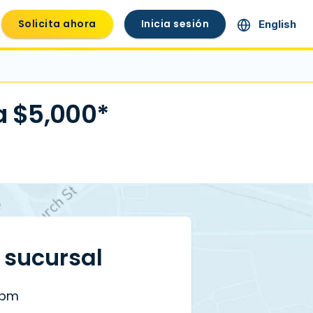
Solicita ahora
Inicia sesión
English
a $5,000*
a sucursal
 pm