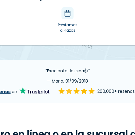
Préstamos
a Plazos
"Excelente Jessica👍"
— Maria, 01/09/2018
señas
en
200,000+ reseña
ro en línea o en la sucursal