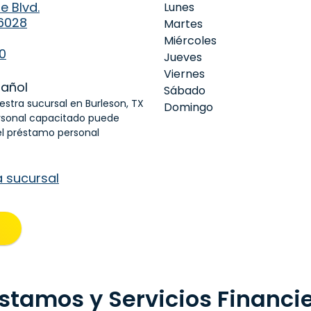
e Blvd.
Lunes
76028
Martes
Miércoles
0
Jueves
Viernes
añol
Sábado
uestra sucursal en Burleson, TX
Domingo
rsonal capacitado puede
el préstamo personal
a sucursal
stamos y Servicios Financi