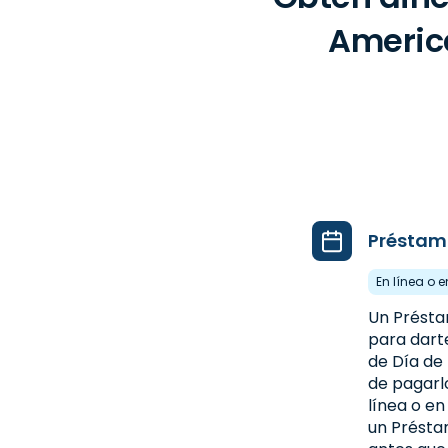
America
Préstam
En línea o 
Un Présta
para dart
de Día de
de pagarl
línea o en
un Présta