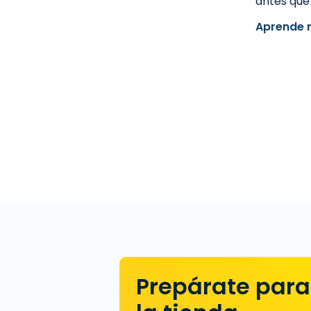
antes que 
Aprende 
Prepárate para 