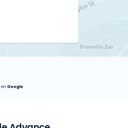
s en
Google
 de Advance