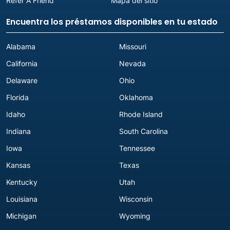
Refer A Friend
Mapa del sitio
Encuentra los préstamos disponibles en tu estado
Alabama
Missouri
California
Nevada
Delaware
Ohio
Florida
Oklahoma
Idaho
Rhode Island
Indiana
South Carolina
Iowa
Tennessee
Kansas
Texas
Kentucky
Utah
Louisiana
Wisconsin
Michigan
Wyoming