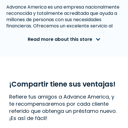
Advance America es una empresa nacionalmente
reconocida y totalmente acreditada que ayuda a
millones de personas con sus necesidades
financieras. Ofrecemos un excelente servicio al
cliente a personas de Garland, TX que necesitan
dinero inmediato. Con nosotros obtener un
Read more about this store
Préstamo a Plazos
es rápido y fácil. También
ofrecemos
Western Union
. Lee las reseñas de
nuestros clientes y descubre por qué Advance
America es uno de los lugares de más confianza
para obtener el dinero que necesitas o visita tu
sucursal más cercana en 447 N. Garland Ave.,
Garland, TX 75040.
¡Compartir tiene sus ventajas!
Refiere tus amigos a Advance America, y
te recompensaremos por cada cliente
referido que obtenga un préstamo nuevo.
¡Es así de fácil!