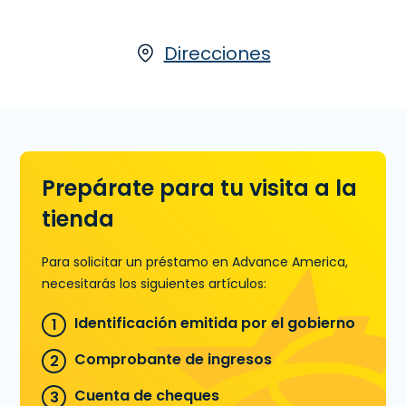
Préstamos de Día de Pago, los
Préstamos a Plazos ofrecen
préstamos con montos más altos y
Direcciones
plazos de pagos más largos.
Préstamos a Plazos están disponibles
o en línea o en una sucursal. Solicita
hoy en 447 N. Garland Ave. en
Garland, TX, para un Préstamo a
Plazos, o llamanos
(972) 494-2705
Prepárate para tu visita a la
para precalificar.
tienda
Aprende más sobre Préstamos a
Plazos
Para solicitar un préstamo en Advance America,
necesitarás los siguientes artículos:
Identificación emitida por el gobierno
Comprobante de ingresos
Cuenta de cheques