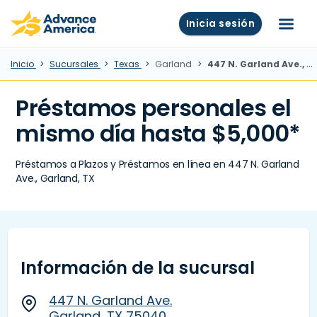
Skip to main content
Advance America home
Inicia sesión
Menú
Inicio
Sucursales
Texas
Garland
447 N. Garland Ave., Garland, TX
Préstamos personales el
mismo día hasta $5,000*
Préstamos a Plazos y Préstamos en línea en 447 N. Garland
Ave., Garland, TX
Información de la sucursal
447 N. Garland Ave.
Garland, TX 75040