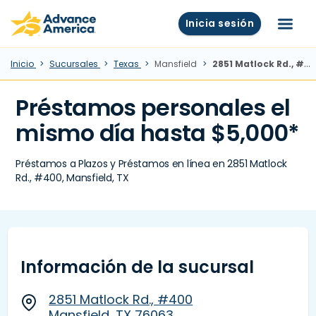
Skip to main content
Advance America home
Inicia sesión
Menú
Inicio
Sucursales
Texas
Mansfield
2851 Matlock Rd., #400, Mansfield, TX
Préstamos personales el
mismo día hasta $5,000*
Préstamos a Plazos y Préstamos en línea en 2851 Matlock
Rd., #400, Mansfield, TX
Información de la sucursal
2851 Matlock Rd., #400
Mansfield, TX 76063