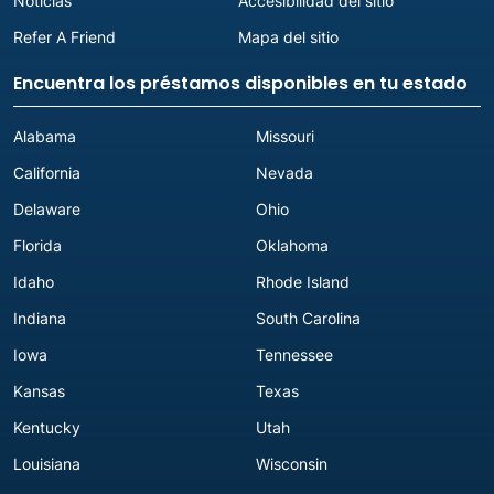
Noticias
Accesibilidad del sitio
Refer A Friend
Mapa del sitio
Encuentra los préstamos disponibles en tu estado
Alabama
Missouri
California
Nevada
Delaware
Ohio
Florida
Oklahoma
Idaho
Rhode Island
Indiana
South Carolina
Iowa
Tennessee
Kansas
Texas
Kentucky
Utah
Louisiana
Wisconsin