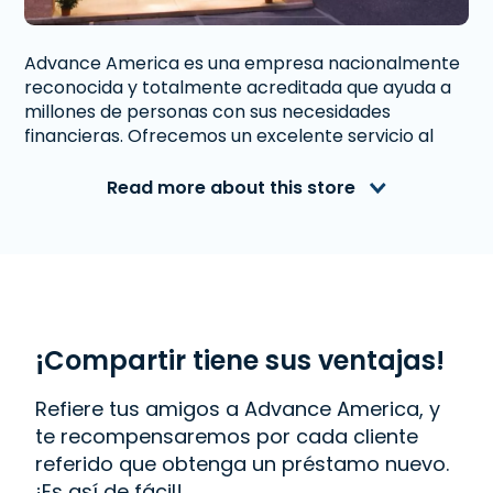
Advance America es una empresa nacionalmente
reconocida y totalmente acreditada que ayuda a
millones de personas con sus necesidades
financieras. Ofrecemos un excelente servicio al
cliente a personas de Mansfield, TX que necesitan
dinero inmediato. Con nosotros obtener un
Read more about this store
Préstamo a Plazos
es rápido y fácil. También
ofrecemos
Western Union
. Lee las reseñas de
nuestros clientes y descubre por qué Advance
America es uno de los lugares de más confianza
para obtener el dinero que necesitas o visita tu
sucursal más cercana en 2851 Matlock Rd., #400,
Mansfield, TX 76063.
¡Compartir tiene sus ventajas!
Refiere tus amigos a Advance America, y
te recompensaremos por cada cliente
referido que obtenga un préstamo nuevo.
¡Es así de fácil!