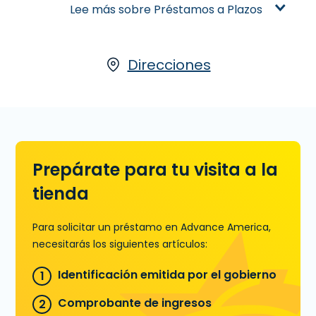
flexibilidad the pagarlo a plazos con
Lee más sobre Préstamos a Plazos
más tiempo. A diferencia de los
Préstamos de Día de Pago, los
Préstamos a Plazos ofrecen
préstamos con montos más altos y
Direcciones
plazos de pagos más largos.
Préstamos a Plazos están disponibles
o en línea o en una sucursal. Solicita
hoy en 2851 Matlock Rd., #400 en
Mansfield, TX, para un Préstamo a
Plazos, o llamanos
(682) 518-7244
Prepárate para tu visita a la
para precalificar.
tienda
Aprende más sobre Préstamos a
Plazos
Para solicitar un préstamo en Advance America,
necesitarás los siguientes artículos:
Identificación emitida por el gobierno
Comprobante de ingresos