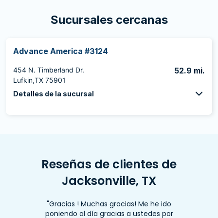
Sucursales cercanas
Advance America #3124
454 N. Timberland Dr.
52.9 mi.
Lufkin,TX 75901
Detalles de la sucursal
Reseñas de clientes de
Jacksonville, TX
"Gracias ! Muchas gracias! Me he ido
poniendo al día gracias a ustedes por