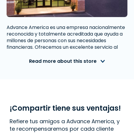
Advance America es una empresa nacionalmente
reconocida y totalmente acreditada que ayuda a
millones de personas con sus necesidades
financieras. Ofrecemos un excelente servicio al
cliente a personas de Jacksonville, TX que
necesitan dinero inmediato. Con nosotros obtener
Read more about this store
un
Préstamo a Plazos
es rápido y fácil. También
ofrecemos
Western Union
. Lee las reseñas de
nuestros clientes y descubre por qué Advance
America es uno de los lugares de más confianza
para obtener el dinero que necesitas o visita tu
sucursal más cercana en 1503 S. Jackson St. Ste.
#2, Jacksonville, TX 75766.
¡Compartir tiene sus ventajas!
Refiere tus amigos a Advance America, y
te recompensaremos por cada cliente