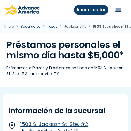
Skip to main content
Advance America home
Inicia sesión
Menú
Inicio
Sucursales
Texas
Jacksonville
1503 S. Jackson St. Ste. #2, Jacksonville, TX
Préstamos personales el
mismo día hasta $5,000*
Préstamos a Plazos y Préstamos en línea en 1503 S. Jackson
St. Ste. #2, Jacksonville, TX
Información de la sucursal
1503 S. Jackson St. Ste. #2
Jacksonville, TX 75766