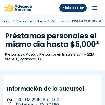
Skip to main content
Advance America home
Inicia sesión
Menú
Inicio
Sucursales
Texas
Richmond
1301 FM 2218, Ste. 400, Richmond, TX
Préstamos personales el
mismo día hasta $5,000*
Préstamos a Plazos y Préstamos en línea en 1301 FM 2218,
Ste. 400, Richmond, TX
Información de la sucursal
1301 FM 2218, Ste. 400
Richmond, TX 77469