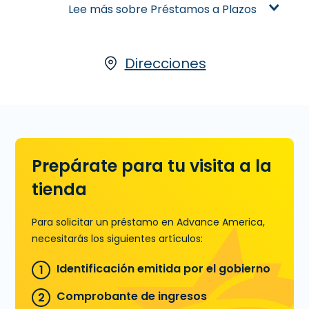
the pagarlo a plazos con más tiempo.
Lee más sobre Préstamos a Plazos
Te ofrecen préstamos con montos
más altos y plazos de pagos más
largos, a diferencia de los Préstamos
de Día de Pago. Para obtener un
Direcciones
Préstamo a Plazos, visitanos en línea o
en la sucursal en 1301 FM 2218, Ste. 400
en Richmond, TX. También puedes
llamar a
(281) 232-6851
para
precalificar.
Prepárate para tu visita a la
Aprende más sobre Préstamos a
Plazos
tienda
Para solicitar un préstamo en Advance America,
necesitarás los siguientes artículos:
Identificación emitida por el gobierno
Comprobante de ingresos