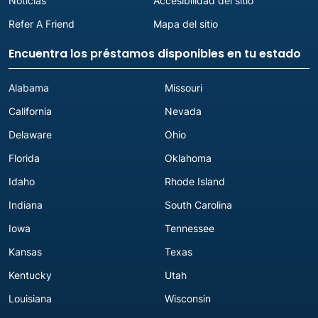
Noticias
Accesibilidad del sitio
Refer A Friend
Mapa del sitio
Encuentra los préstamos disponibles en tu estado
Alabama
Missouri
California
Nevada
Delaware
Ohio
Florida
Oklahoma
Idaho
Rhode Island
Indiana
South Carolina
Iowa
Tennessee
Kansas
Texas
Kentucky
Utah
Louisiana
Wisconsin