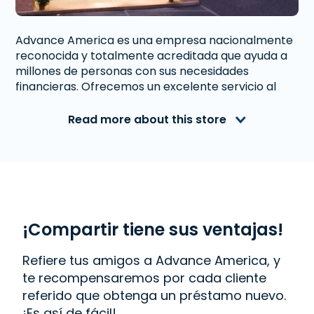
Advance America es una empresa nacionalmente
reconocida y totalmente acreditada que ayuda a
millones de personas con sus necesidades
financieras. Ofrecemos un excelente servicio al
cliente a personas de Richmond, TX que necesitan
dinero inmediato. Con nosotros obtener un
Read more about this store
Préstamo a Plazos
es rápido y fácil. También
ofrecemos
Western Union
. Lee las reseñas de
nuestros clientes y descubre por qué Advance
America es uno de los lugares de más confianza
para obtener el dinero que necesitas o visita tu
sucursal más cercana en 1301 FM 2218, Ste. 400,
Richmond, TX 77469.
¡Compartir tiene sus ventajas!
Refiere tus amigos a Advance America, y
te recompensaremos por cada cliente
referido que obtenga un préstamo nuevo.
¡Es así de fácil!