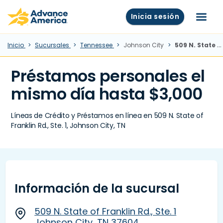
Skip to main content
Advance America home
Inicia sesión
Menú
Inicio
Sucursales
Tennessee
Johnson City
509 N. State of Franklin Rd., Ste. 1, Johnson City, TN
Préstamos personales el
mismo día hasta $3,000
Líneas de Crédito y Préstamos en línea en 509 N. State of
Franklin Rd., Ste. 1, Johnson City, TN
Información de la sucursal
509 N. State of Franklin Rd., Ste. 1
Johnson City, TN 37604