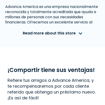
Advance America es una empresa nacionalmente
reconocida y totalmente acreditada que ayuda a
millones de personas con sus necesidades
financieras. Ofrecemos un excelente servicio al
cliente a personas de Johnson City, TN que
necesitan dinero inmediato. Con nosotros obtener
Read more about this store
un
Línea de Crédito
es rápido y fácil. También
ofrecemos
Western Union
. Lee las reseñas de
nuestros clientes y descubre por qué Advance
America es uno de los lugares de más confianza
para obtener el dinero que necesitas o visita tu
sucursal más cercana en 509 N. State of Franklin
Rd., Ste. 1, Johnson City, TN 37604.
¡Compartir tiene sus ventajas!
Refiere tus amigos a Advance America, y
te recompensaremos por cada cliente
referido que obtenga un préstamo nuevo.
¡Es así de fácil!