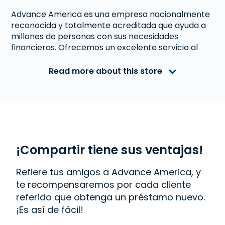
Advance America es una empresa nacionalmente
reconocida y totalmente acreditada que ayuda a
millones de personas con sus necesidades
financieras. Ofrecemos un excelente servicio al
cliente a personas de Greeneville, TN que
necesitan dinero inmediato. Con nosotros obtener
Read more about this store
un
Línea de Crédito
es rápido y fácil. También
ofrecemos
Western Union
. Lee las reseñas de
nuestros clientes y descubre por qué Advance
America es uno de los lugares de más confianza
para obtener el dinero que necesitas o visita tu
sucursal más cercana en 2330 E. Andrew Johnson
Hwy., Greeneville, TN 37745.
¡Compartir tiene sus ventajas!
Refiere tus amigos a Advance America, y
te recompensaremos por cada cliente
referido que obtenga un préstamo nuevo.
¡Es así de fácil!