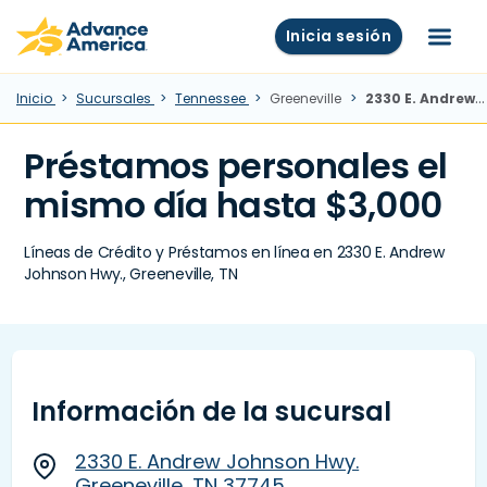
Skip to main content
Advance America home
Inicia sesión
Menú
Inicio
Sucursales
Tennessee
Greeneville
2330 E. Andrew Johnson Hwy., Greeneville, TN
Préstamos personales el
mismo día hasta $3,000
Líneas de Crédito y Préstamos en línea en 2330 E. Andrew
Johnson Hwy., Greeneville, TN
Información de la sucursal
2330 E. Andrew Johnson Hwy.
Greeneville, TN 37745