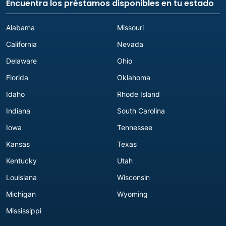
Encuentra los préstamos disponibles en tu estado
Alabama
Missouri
California
Nevada
Delaware
Ohio
Florida
Oklahoma
Idaho
Rhode Island
Indiana
South Carolina
Iowa
Tennessee
Kansas
Texas
Kentucky
Utah
Louisiana
Wisconsin
Michigan
Wyoming
Mississippi