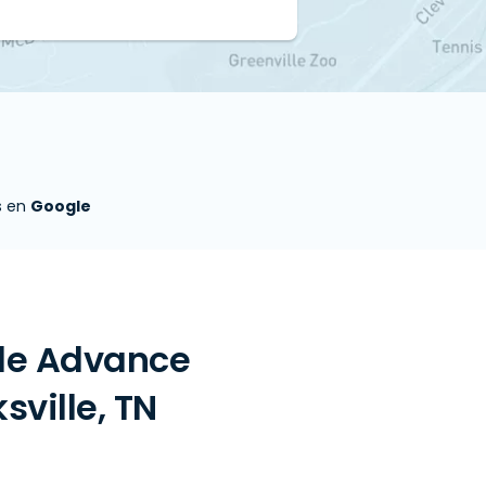
s en
Google
 de Advance
sville, TN