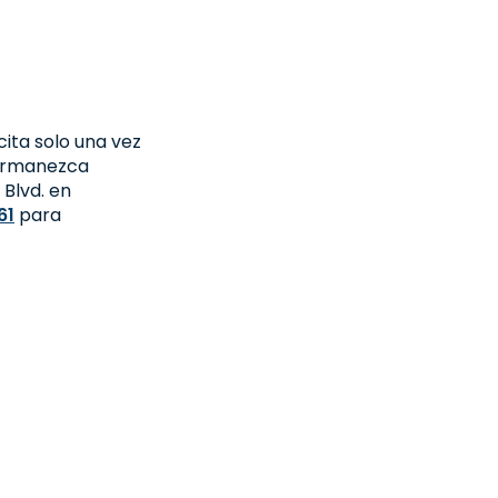
cita solo una vez
permanezca
 Blvd. en
61
para