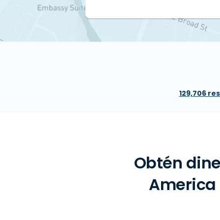
129,706 re
Obtén dine
America 1