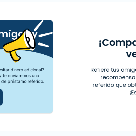
amigos y
¡Compar
v
Refiere tus amig
itar dinero adicional?
 te enviaremos una
recompensar
 de préstamo referido.
referido que o
¡E