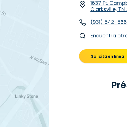
1637 Ft. Campb
Clarksville, T
(931) 542-566
Encuentra otr
Solicita en línea
Pré