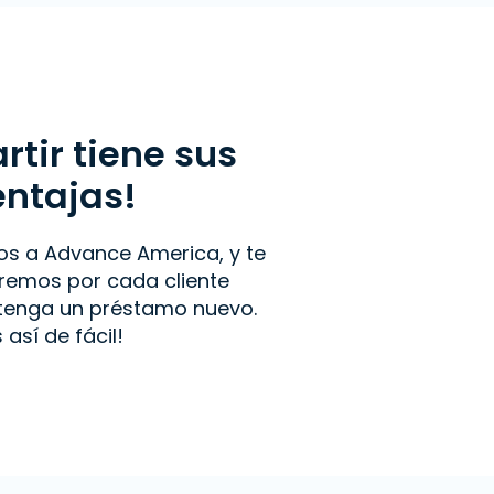
tir tiene sus
entajas!
os a Advance America, y te
emos por cada cliente
btenga un préstamo nuevo.
s así de fácil!