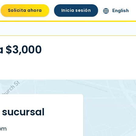
Solicita ahora
Inicia sesión
English
a $3,000
a sucursal
 pm