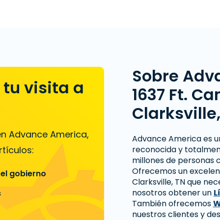
Sobre Adv
tu visita a
1637 Ft. Ca
Clarksville
 en Advance America,
Advance America es 
tículos:
reconocida y totalmen
millones de personas c
Ofrecemos un excelente
 el gobierno
Clarksville, TN que ne
nosotros obtener un
L
s
También ofrecemos
W
nuestros clientes y d