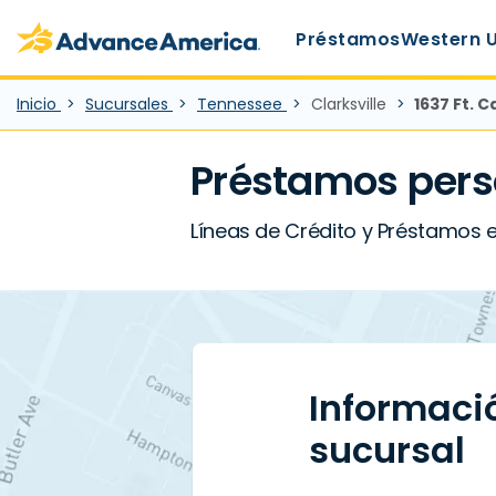
Main Menu
Skip to main content
Advance America home
Préstamos
Western 
Inicio
Sucursales
Tennessee
Clarksville
1637 Ft. C
Préstamos pers
Líneas de Crédito y Préstamos en 
Informaci
sucursal