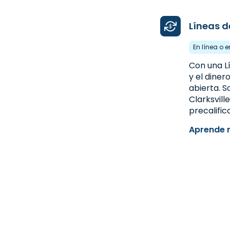
Líneas d
En línea o e
Con una Lí
y el dine
abierta. S
Clarksvil
precalifica
Aprende 