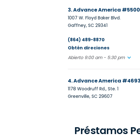
3. Advance America #5500
1007 W. Floyd Baker Blvd.
Gaffney, SC 29341
(864) 489-8870
Obtén direciones
Abierto 9:00 am - 5:30 pm
4. Advance America #469
1178 Woodruff Rd., Ste. 1
Greenville, SC 29607
(864) 234-0999
Obtén direciones
Préstamos Pe
Abierto 9:00 am - 5:30 pm