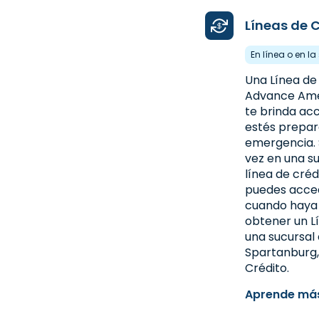
Líneas de 
5. Advance America #166
512 SE Main Street
En línea o en l
Simpsonville, SC 29681
Una Línea de
(864) 228-9376
Advance Ame
te brinda ac
Obtén direciones
estés prepar
Abierto 9:00 am - 5:30 pm
emergencia. 
vez en una suc
línea de cré
6. Advance America #194
puedes acced
cuando haya 
3403 W. Blue Ridge Drive
obtener un Lí
Greenville, SC 29611
una sucursal
Spartanburg,
(864) 269-9059
Crédito.
Obtén direciones
Aprende más
Abierto 9:00 am - 5:30 pm