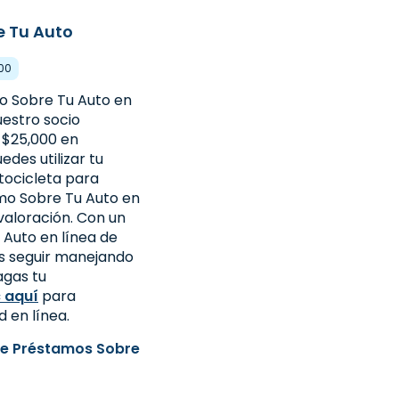
e Tu Auto
000
mo Sobre Tu Auto en
uestro socio
 $25,000 en
edes utilizar tu
tocicleta para
mo Sobre Tu Auto en
valoración. Con un
Auto en línea de
s seguir manejando
agas tu
c aquí
para
d en línea.
e Préstamos Sobre