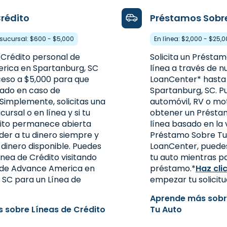
Crédito
Préstamos Sobr
23.9mi
a sucursal: $600 - $5,000
En línea: $2,000 - $25,
 Crédito personal de
Solicita un Présta
rica en Spartanburg, SC
línea a través de n
ceso a $5,000 para que
LoanCenter* hasta
ado en caso de
Spartanburg, SC. Pu
Simplemente, solicitas una
automóvil, RV o mo
ursal o en línea y si tu
obtener un Présta
dito permanece abierta
línea basado en la 
er a tu dinero siempre y
Préstamo Sobre Tu 
dinero disponible. Puedes
LoanCenter, puede
30.1mi
nea de Crédito visitando
tu auto mientras p
 de Advance America en
préstamo.*
Haz cli
 SC para un Línea de
empezar tu solicitu
Aprende más sobr
 sobre Líneas de Crédito
Tu Auto