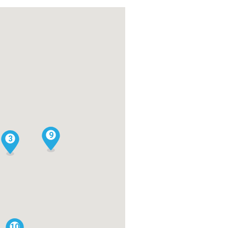
9
3
10