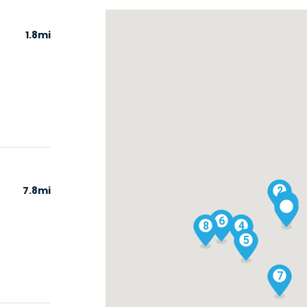
1.8mi
7.8mi
2
1
6
8
4
5
7