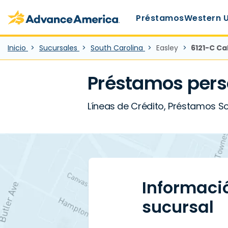
Main Menu
Skip to main content
Advance America home
Préstamos
Western 
Inicio
Sucursales
South Carolina
Easley
6121-C Ca
Préstamos pers
Líneas de Crédito, Préstamos So
Informaci
sucursal