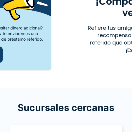
¡Compar
v
Refiere tus amig
itar dinero adicional?
 te enviaremos una
recompensar
 de préstamo referido.
referido que o
¡E
Sucursales cercanas