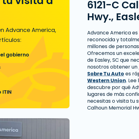
tu visita a
6121-C Ca
Hwy., Easl
 en Advance America,
Advance America es
tículos:
reconocida y totalm
millones de personas
Ofrecemos un excelen
 el gobierno
de Easley, SC que ne
nosotros obtener un
s
Sobre Tu Auto
es rá
Western Union
. Lee
descubre por qué Ad
 ITIN
lugares de más confi
necesitas o visita tu
Calhoun Memorial Hwy