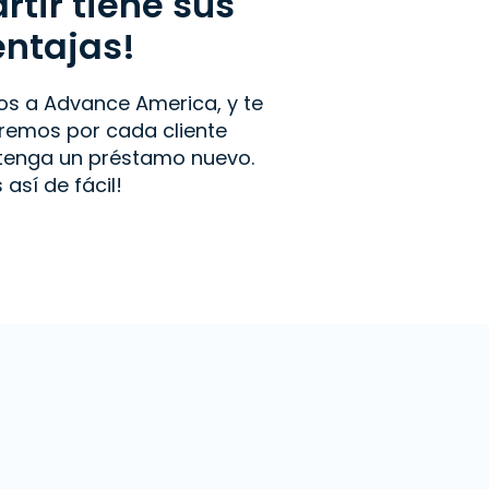
tir tiene sus
entajas!
os a Advance America, y te
emos por cada cliente
btenga un préstamo nuevo.
s así de fácil!