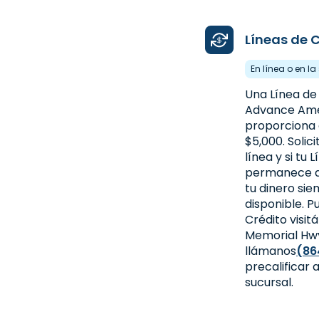
Líneas de 
En línea o en l
Una Línea de
Advance Amer
proporciona 
$5,000. Solic
línea y si tu 
permanece a
tu dinero si
disponible. P
Crédito visi
Memorial Hwy
llámanos
(86
precalificar 
sucursal.