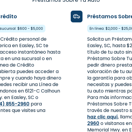
Crédito
Préstamos Sobr
a sucursal: $600 - $5,000
En línea: $2,000 - $25,
 Crédito personal de
Solicita un Présta
ica en Easley, SC te
Easley, SC, hasta $2
acceso instantáneo hasta
título de tu auto s
ita en una sucursal o en
Préstamo Sobre Tu
Línea de Crédito
pedir dinero prest
bierta puedes acceder a
valoración de tu au
empre y cuando haya dinero
la garantía para ob
uedes recibir una Línea de
necesitas y puedes
tándonos en 6121-C Calhoun
tu auto mientras p
. en Easley, SC o
Para más informac
4) 855-2960
para
Préstamos Sobre Tu
antes que visites una
través de nuestro s
haz clic aquí
, lla
2960
o visitanos e
Memorial Hwy. en Ea