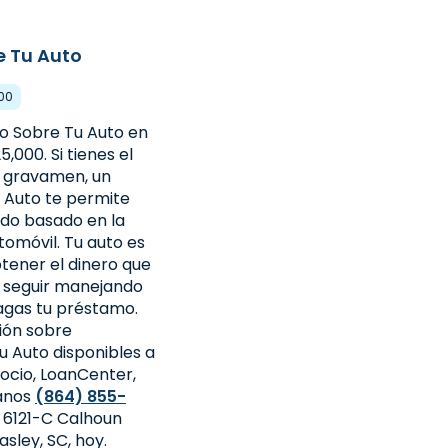
e Tu Auto
000
mo Sobre Tu Auto en
5,000. Si tienes el
in gravamen, un
 Auto te permite
ado basado en la
tomóvil. Tu auto es
tener el dinero que
 seguir manejando
agas tu préstamo.
ión sobre
 Auto disponibles a
ocio, LoanCenter,
manos
(864) 855-
n 6121-C Calhoun
sley, SC, hoy.