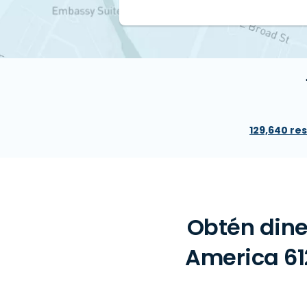
129,640 re
Obtén dine
America 61