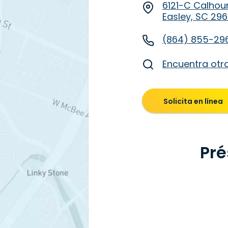
6121-C Calhou
Easley, SC 29
(864) 855-29
Encuentra otr
Solicita en línea
Pré