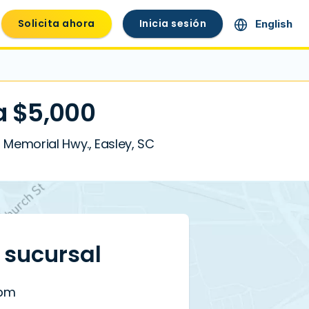
Solicita ahora
Inicia sesión
English
a $5,000
 Memorial Hwy., Easley, SC
a sucursal
 pm