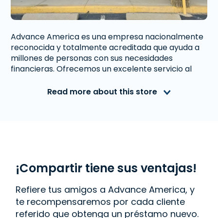
Advance America es una empresa nacionalmente
reconocida y totalmente acreditada que ayuda a
millones de personas con sus necesidades
financieras. Ofrecemos un excelente servicio al
cliente a personas de Providence, RI que necesitan
dinero inmediato. Con nosotros obtener un
Read more about this store
Préstamo de Día de Pago
es rápido y fácil.
También ofrecemos
Western Union
. Lee las
reseñas de nuestros clientes y descubre por qué
Advance America es uno de los lugares de más
confianza para obtener el dinero que necesitas o
visita tu sucursal más cercana en 361 Reservoir
Ave., Unit B-2, Providence, RI 02907.
¡Compartir tiene sus ventajas!
Refiere tus amigos a Advance America, y
te recompensaremos por cada cliente
referido que obtenga un préstamo nuevo.