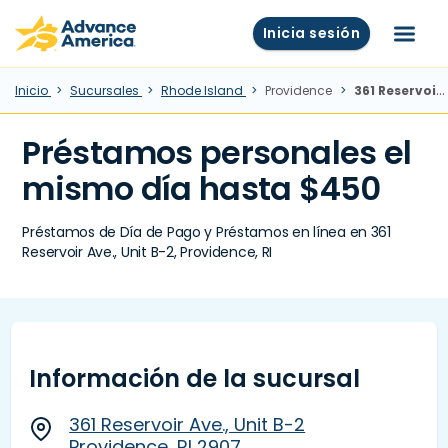
Skip to main content
Advance America home
Inicia sesión
Menú
Inicio
Sucursales
Rhode Island
Providence
361 Reservoir Ave., Unit B-2, Providence, RI
Préstamos personales el
mismo día hasta $450
Préstamos de Día de Pago y Préstamos en línea en 361
Reservoir Ave., Unit B-2, Providence, RI
Información de la sucursal
361 Reservoir Ave., Unit B-2
Providence, RI 2907