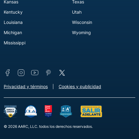
Kansas
Texas
Kentucky
Utah
Louisiana
Wisconsin
Michigan
Wyoming
Mississippi
Connect with us
Footer - Extra Links [v3]
Privacidad y términos
Cookies y publicidad
© 2026 AARC, LLC. todos los derechos reservados.