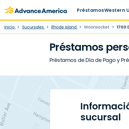
Main Menu
Skip to main content
Advance America home
Préstamos
Western 
Inicio
Sucursales
Rhode Island
Woonsocket
1700 
Préstamos pers
Préstamos de Día de Pago y Prés
Informaci
sucursal