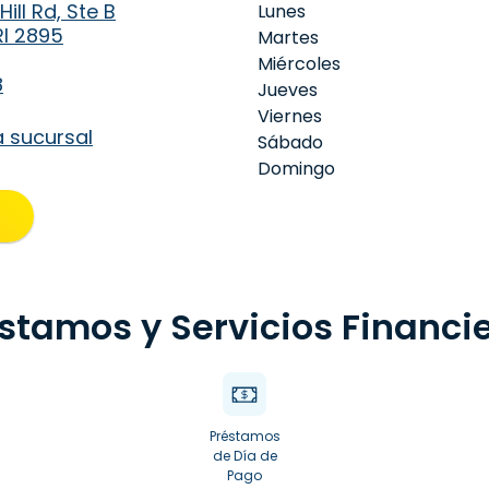
ill Rd, Ste B
Lunes
I 2895
Martes
Miércoles
8
Jueves
Viernes
a sucursal
Sábado
Domingo
stamos y Servicios Financi
Préstamos
de Día de
Pago