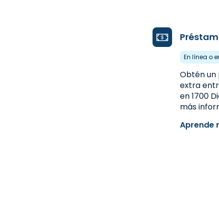
Préstam
En línea o e
Obtén un 
extra entr
en 1700 Di
más infor
Aprende 