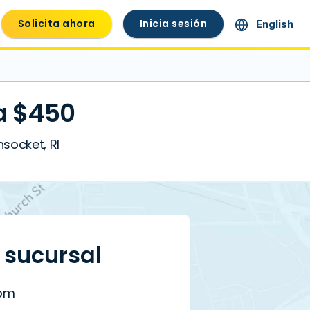
Solicita ahora
Inicia sesión
English
a $450
socket, RI
a sucursal
 pm