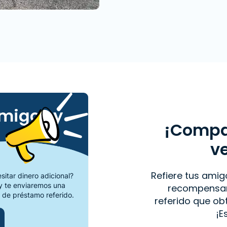
amigos y
¡Compar
v
Refiere tus amig
itar dinero adicional?
 te enviaremos una
recompensar
 de préstamo referido.
referido que o
¡E