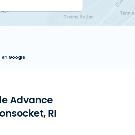
s en
Google
 de Advance
onsocket, RI