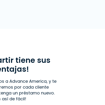
tir tiene sus
entajas!
os a Advance America, y te
emos por cada cliente
btenga un préstamo nuevo.
s así de fácil!