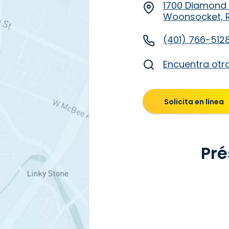
1700 Diamond H
Woonsocket, R
(401) 766-512
Encuentra otr
Solicita en línea
Pré