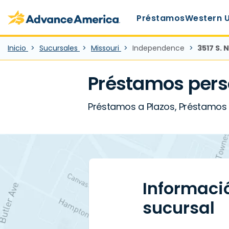
Main Menu
Skip to main content
Advance America home
Préstamos
Western 
Inicio
Sucursales
Missouri
Independence
3517 S.
Préstamos pers
Préstamos a Plazos, Préstamos 
Informaci
sucursal