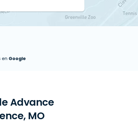
s en
Google
 de Advance
dence, MO