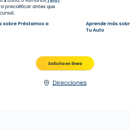
a $5,000, o llamanos
(816)
a precalificar antes que
cursal..
 sobre Préstamos a
Aprende más sobr
Tu Auto
Solicita en línea
Direcciones