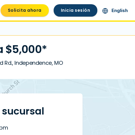
Solicita ahora
Inicia sesión
English
a $5,000*
nd Rd., Independence, MO
a sucursal
 pm