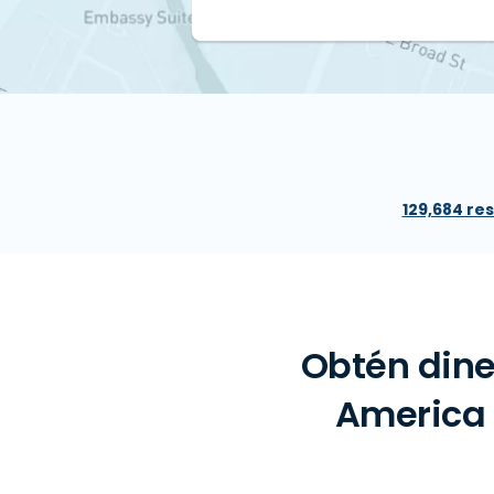
129,684 re
Obtén dine
America 