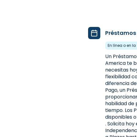
Préstamos 
En línea o en l
Un Préstamo
America te br
necesitas ho
flexibilidad 
diferencia d
Pago, un Pré
proporcionan
habilidad de
tiempo. Los 
disponibles o
. Solicita hoy
Independenc