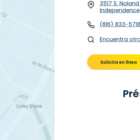
3517 S. Noland
Independence
(816) 833-571
Encuentra otr
Solicita en línea
Pré