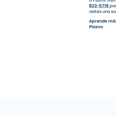
a Plazos hast
833-5718
par
visites una su
Aprende más
Plazos