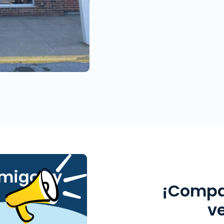
amigos y
¡Compar
v