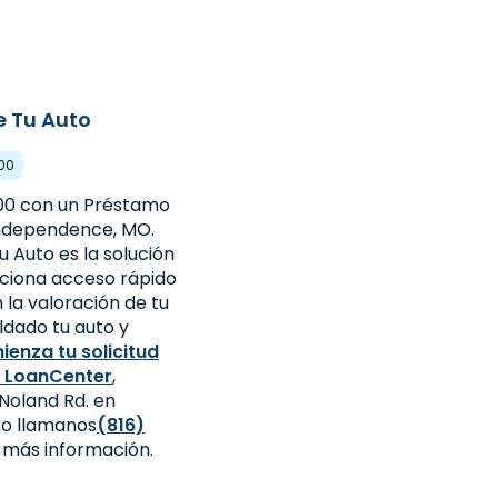
e Tu Auto
000
00 con un Préstamo
Independence, MO.
 Auto es la solución
rciona acceso rápido
 la valoración de tu
aldado tu auto y
ienza tu solicitud
, LoanCenter
,
 Noland Rd. en
o llamanos
(816)
 más información.