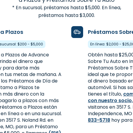
* En sucursal, préstamos hasta $5,000. En línea,
préstamos hasta $3,000.
a Plazos
Préstamos Sobr
a sucursal: $200 - $5,000
En línea: $2,000 - $25,
 a Plazos de Advance
Obtén hasta $25,0
inda el dinero que
Sobre Tu Auto en 
y para darte más
Préstamos Sobre Tu
con tus metas de mañana. A
ideal que te propo
e los Préstamos de Día de
al dinero basado en
stamo a Plazos te
automóvil. Si has s
 más dinero con la
tienes el título,
com
 pagarlo a plazos con más
con nuestro socio
Préstamos a Plazos están
visitanos en 3517 S.
 en línea o en una sucursal.
Independence, MO 
 en 3517 S. Noland Rd. en
833-5718
hoy para
e, MO, para un Préstamo