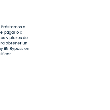
s Préstamos a
he pagarlo a
os y plazos de
ara obtener un
way 98 Bypass en
ificar.