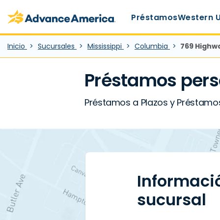
Main Menu
Skip to main content
Advance America home
Préstamos
Western 
Inicio
Sucursales
Mississippi
Columbia
769 Highw
Préstamos pers
Préstamos a Plazos y Préstamos
Informaci
sucursal