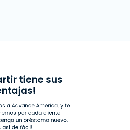
tir tiene sus
entajas!
os a Advance America, y te
emos por cada cliente
btenga un préstamo nuevo.
s así de fácil!