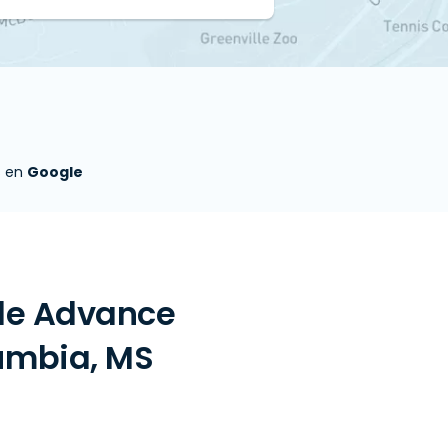
s en
Google
 de Advance
umbia, MS