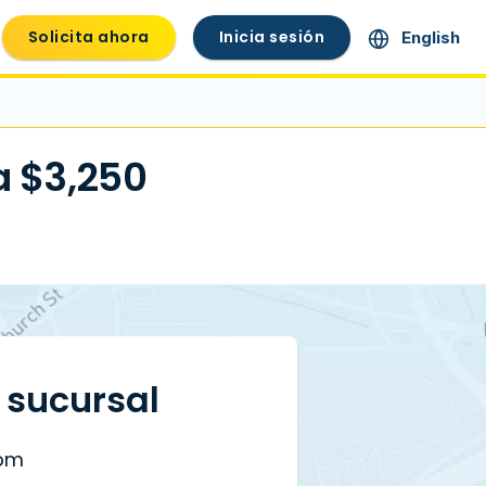
Solicita ahora
Inicia sesión
English
a $3,250
a sucursal
 pm