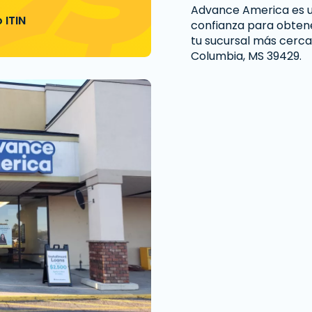
Advance America es u
 ITIN
confianza para obtener
tu sucursal más cerc
Columbia, MS 39429.