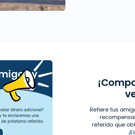
amigos y
¡Compar
v
Refiere tus amig
itar dinero adicional?
 te enviaremos una
recompensar
 de préstamo referido.
referido que o
¡E