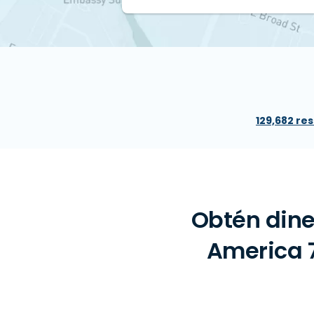
129,682 re
Obtén dine
America 