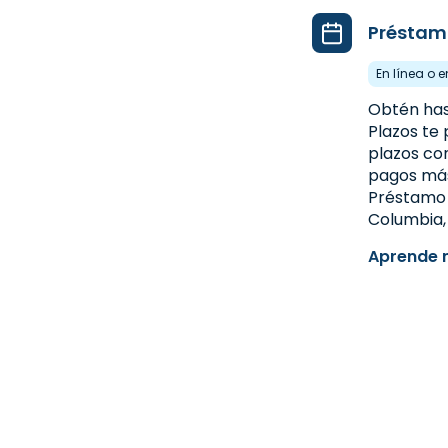
Préstam
En línea o e
Obtén has
Plazos te 
plazos co
pagos más
Préstamo a
Columbia,
Aprende 