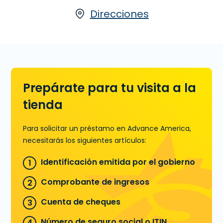
habilidad de pagarlo a plazos con más
tiempo. Los Préstamos a Plazos están
Direcciones
disponibles o en línea o en una
sucursal. . Solicita hoy en 2516 A Denny
Avenue en Pascagoula, MS, para un
Préstamo a Plazos hasta $3,250, o
llamanos
(228) 696-2591
para
precalificar antes que visites una
Prepárate para tu visita a la
sucursal..
tienda
Aprende más sobre Préstamos a
Plazos
Para solicitar un préstamo en Advance America,
necesitarás los siguientes artículos:
Identificación emitida por el gobierno
Comprobante de ingresos
Cuenta de cheques
Número de seguro social o ITIN