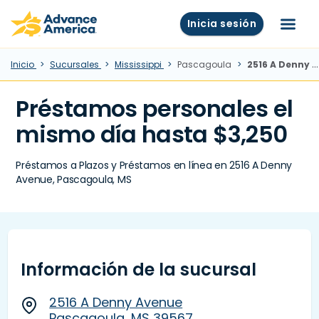
Skip to main content
Advance America home
Inicia sesión
Menú
Inicio
Sucursales
Mississippi
Pascagoula
2516 A Denny Avenue, Pascagoula, MS
Préstamos personales el
mismo día hasta $3,250
Préstamos a Plazos y Préstamos en línea en 2516 A Denny
Avenue, Pascagoula, MS
Información de la sucursal
2516 A Denny Avenue
Pascagoula, MS 39567