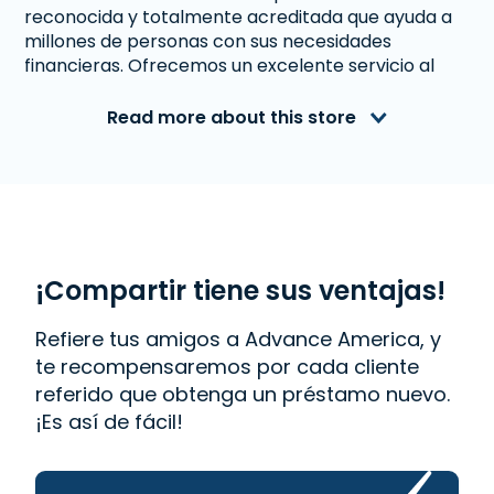
reconocida y totalmente acreditada que ayuda a
millones de personas con sus necesidades
financieras. Ofrecemos un excelente servicio al
cliente a personas de Pascagoula, MS que
necesitan dinero inmediato. Con nosotros obtener
Read more about this store
un
Préstamo a Plazos
es rápido y fácil. También
ofrecemos
Western Union
. Lee las reseñas de
nuestros clientes y descubre por qué Advance
America es uno de los lugares de más confianza
para obtener el dinero que necesitas o visita tu
sucursal más cercana en 2516 A Denny Avenue,
Pascagoula, MS 39567.
¡Compartir tiene sus ventajas!
Refiere tus amigos a Advance America, y
te recompensaremos por cada cliente
referido que obtenga un préstamo nuevo.
¡Es así de fácil!