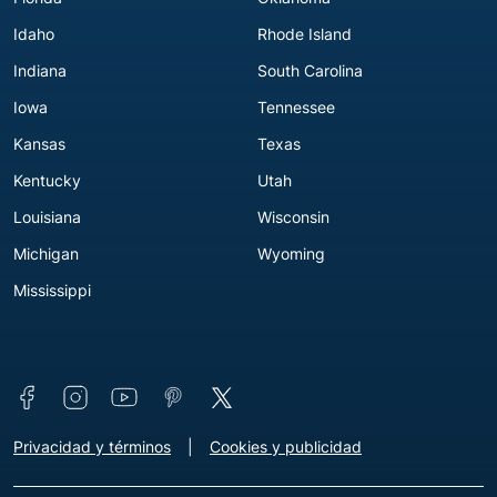
Idaho
Rhode Island
Indiana
South Carolina
Iowa
Tennessee
Kansas
Texas
Kentucky
Utah
Louisiana
Wisconsin
Michigan
Wyoming
Mississippi
Connect with us
Footer - Extra Links [v3]
Privacidad y términos
Cookies y publicidad