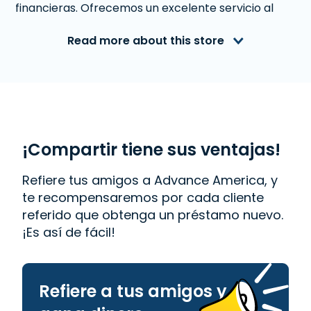
financieras. Ofrecemos un excelente servicio al
cliente a personas de Auburn Hills, MI que
necesitan dinero inmediato. Con nosotros obtener
Read more about this store
un
Préstamo de Día de Pago
es rápido y fácil.
También ofrecemos
Western Union
. Lee las
reseñas de nuestros clientes y descubre por qué
Advance America es uno de los lugares de más
confianza para obtener el dinero que necesitas o
visita tu sucursal más cercana en 625 S. Opdyke,
Auburn Hills, MI 48326.
¡Compartir tiene sus ventajas!
Refiere tus amigos a Advance America, y
te recompensaremos por cada cliente
referido que obtenga un préstamo nuevo.
¡Es así de fácil!
Refiere a tus amigos y