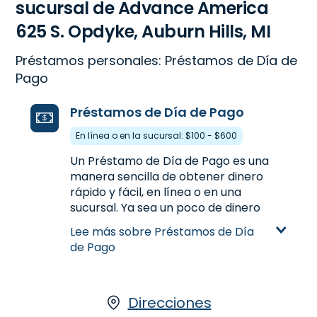
sucursal de Advance America
625 S. Opdyke, Auburn Hills, MI
Préstamos personales: Préstamos de Día de
Pago
Préstamos de Día de Pago
En línea o en la sucursal: $100 - $600
Un Préstamo de Día de Pago es una
manera sencilla de obtener dinero
rápido y fácil, en línea o en una
sucursal. Ya sea un poco de dinero
extra entre los pagos de nómina o
Lee más sobre Préstamos de Día
para manejar los gastos inesperados,
de Pago
un Préstamo de Día de Pago te
proporciona el dinero que necesitas.
Visitanos en 625 S. Opdyke en Auburn
Hills, MI para solicitar un Préstamo de
Direcciones
Día de Pago hasta $600, o llamanos