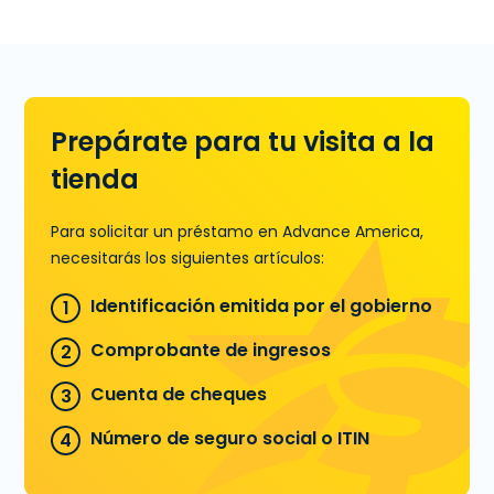
(248) 874-0661
para averiguar la
cantidad de dinero que podrías
precalificar antes de venir a la
sucursal.
Prepárate para tu visita a la
Aprende más sobre Préstamos de
Día de Pago
tienda
Para solicitar un préstamo en Advance America,
necesitarás los siguientes artículos:
Identificación emitida por el gobierno
Comprobante de ingresos
Cuenta de cheques
Número de seguro social o ITIN