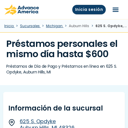
Skip to main content
Advance America home
Inicia sesión
Menú
Inicio
Sucursales
Michigan
Auburn Hills
625 S. Opdyke, Auburn Hills, MI
Préstamos personales el
mismo día hasta $600
Préstamos de Día de Pago y Préstamos en línea en 625 S.
Opdyke, Auburn Hills, MI
Información de la sucursal
625 S. Opdyke
Auburn Hills, MI 48326