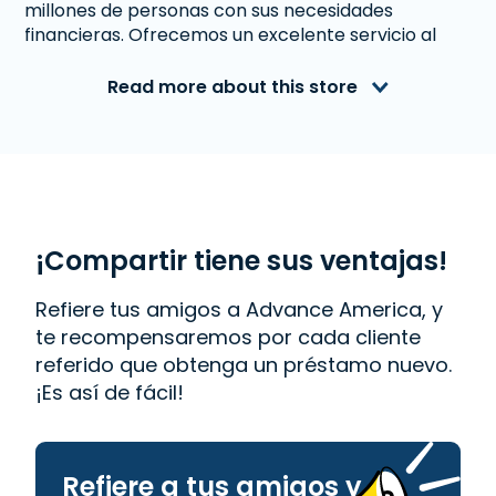
millones de personas con sus necesidades
financieras. Ofrecemos un excelente servicio al
cliente a personas de Sioux City, IA que necesitan
dinero inmediato. Con nosotros obtener un
Read more about this store
Préstamo de Día de Pago
es rápido y fácil.
También ofrecemos
Western Union
. Lee las
reseñas de nuestros clientes y descubre por qué
Advance America es uno de los lugares de más
confianza para obtener el dinero que necesitas o
visita tu sucursal más cercana en 1713 Hamilton
Blvd., Sioux City, IA 51103.
¡Compartir tiene sus ventajas!
Refiere tus amigos a Advance America, y
te recompensaremos por cada cliente
referido que obtenga un préstamo nuevo.
¡Es así de fácil!
Refiere a tus amigos y