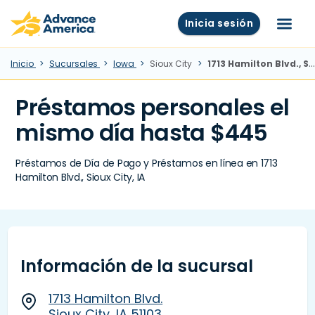
Skip to main content
Advance America home
Inicia sesión
Menú
Inicio
Sucursales
Iowa
Sioux City
1713 Hamilton Blvd., Sioux City, IA
Préstamos personales el
mismo día hasta $445
Préstamos de Día de Pago y Préstamos en línea en 1713
Hamilton Blvd., Sioux City, IA
Información de la sucursal
1713 Hamilton Blvd.
Sioux City, IA 51103