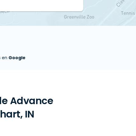
s en
Google
 de Advance
hart, IN