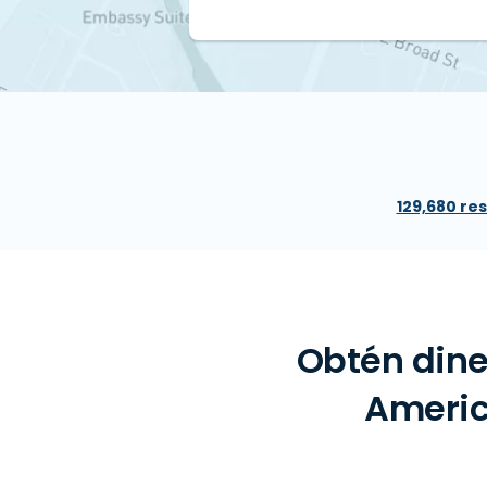
129,680 re
Obtén dine
America