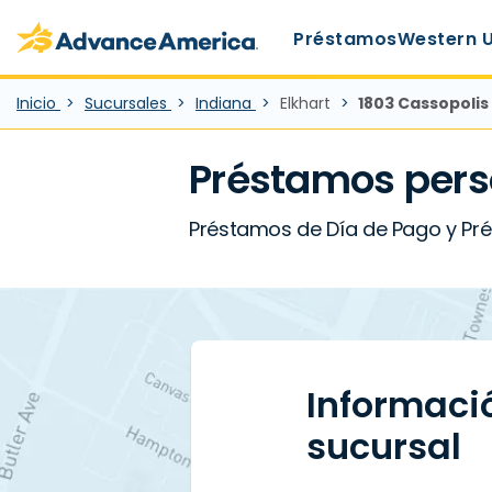
Main Menu
Skip to main content
Advance America home
Préstamos
Western 
Inicio
Sucursales
Indiana
Elkhart
1803 Cassopolis 
Préstamos pers
Préstamos de Día de Pago y Prés
Informaci
sucursal