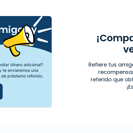
amigos y
¡Compar
v
Refiere tus amig
itar dinero adicional?
 te enviaremos una
recompensar
 de préstamo referido.
referido que o
¡E