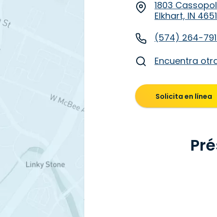
1803 Cassopoli
Elkhart, IN 465
(574) 264-79
Encuentra otr
Solicita en línea
Pré