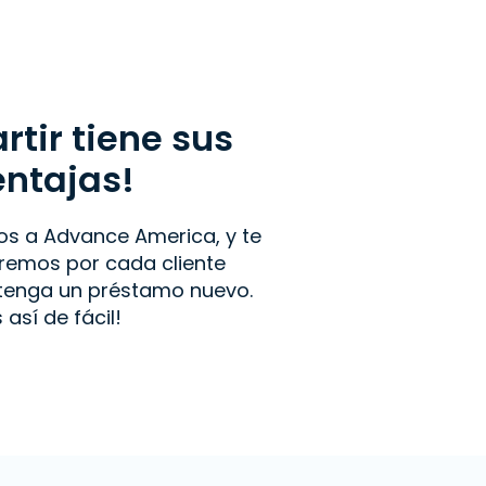
tir tiene sus
entajas!
os a Advance America, y te
emos por cada cliente
btenga un préstamo nuevo.
s así de fácil!