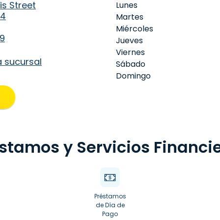
s Street
Lunes
14
Martes
Miércoles
19
Jueves
Viernes
a sucursal
Sábado
Domingo
stamos y Servicios Financi
Préstamos
de Día de
Pago