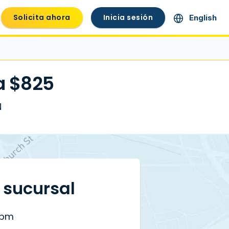
Solicita ahora
Inicia sesión
English
a $825
N
a sucursal
 pm