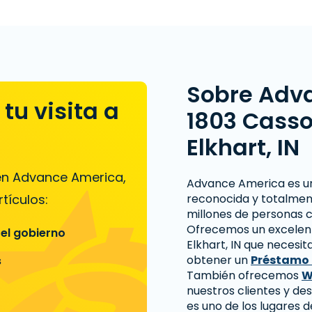
Sobre Adv
tu visita a
1803 Cassop
Elkhart, IN
 en Advance America,
Advance America es u
tículos:
reconocida y totalmen
millones de personas c
Ofrecemos un excelente
 el gobierno
Elkhart, IN que necesi
obtener un
Préstamo 
s
También ofrecemos
W
nuestros clientes y d
es uno de los lugares 