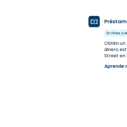
Préstam
En línea o 
Obtén un 
dinero ex
Street en 
Aprende 