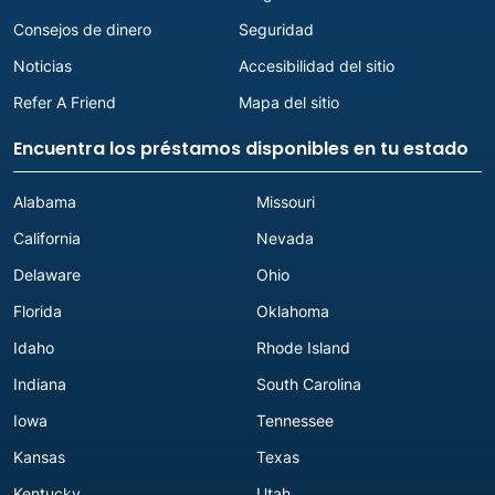
Abre mañana a las 10:00 am
Consejos de dinero
Seguridad
Noticias
Accesibilidad del sitio
Refer A Friend
Mapa del sitio
Encuentra los préstamos disponibles en tu estado
Alabama
Missouri
California
Nevada
Delaware
Ohio
Florida
Oklahoma
Idaho
Rhode Island
Indiana
South Carolina
Iowa
Tennessee
Kansas
Texas
Kentucky
Utah