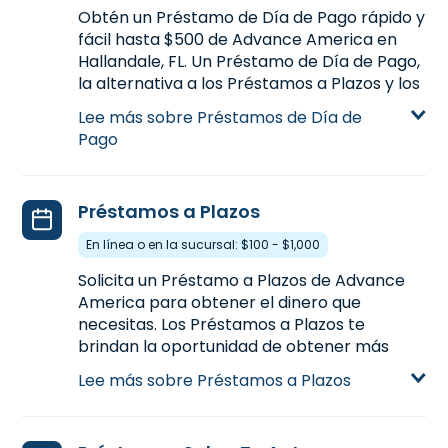
Obtén un Préstamo de Día de Pago rápido y
fácil hasta $500 de Advance America en
6. Advance America #512
Hallandale, FL. Un Préstamo de Día de Pago,
8260 Pines Blvd.
6.7mi
la alternativa a los Préstamos a Plazos y los
Pembroke Pines, FL 33024
Préstamos Sobre Tu Auto, es una manera
Lee más sobre Préstamos de Día de
de obtener dinero extra cuando más lo
Pago
(954) 433-8562
necesitas. Visítanos en una de nuestras
Obtén direciones
sucursales en Hallandale, FL para más
detalles sobre Préstamos de Día de Pago.
Abre mañana a las 10:00 am
Préstamos a Plazos
Aprende más sobre Préstamos de Día de
En línea o en la sucursal: $100 - $1,000
Pago
7. Advance America #508
Solicita un Préstamo a Plazos de Advance
3263 Davie Blvd.
9mi
America para obtener el dinero que
Fort Lauderdale, FL 33312
necesitas. Los Préstamos a Plazos te
brindan la oportunidad de obtener más
dinero con más tiempo de pagarlo,
(954) 581-5219
Lee más sobre Préstamos a Plazos
comparado con los Préstamos de Día de
Obtén direciones
Pago. Préstamos a Plazos están disponibles
Abre mañana a las 10:00 am
en línea o en una sucursal. Solicita hoy en