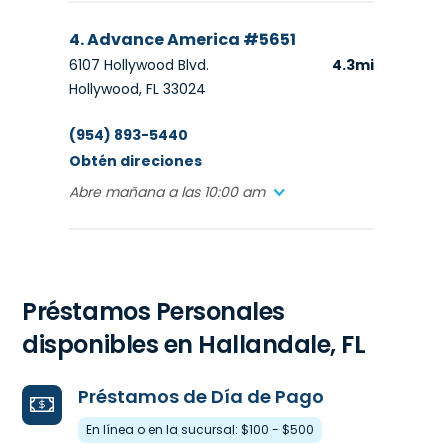
4. Advance America #5651
6107 Hollywood Blvd.
4.3mi
Hollywood, FL 33024
(954) 893-5440
Obtén direciones
Abre mañana a las 10:00 am
5. Advance America #4361
5985 Stirling Rd.
6.6mi
Préstamos Personales
Davie, FL 33314
disponibles en Hallandale, FL
(954) 316-6649
Obtén direciones
Préstamos de Día de Pago
Abre mañana a las 10:00 am
En línea o en la sucursal: $100 - $500