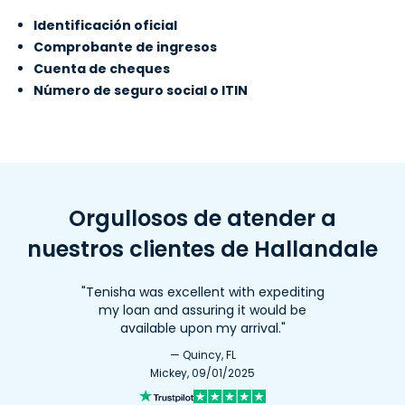
Identificación oficial
Comprobante de ingresos
10. Advance America #506
Cuenta de cheques
730 W 49th Street
12.2mi
Número de seguro social o ITIN
Hialeah, FL 33012
(305) 825-5899
Obtén direciones
Abre mañana a las 10:00 am
Orgullosos de atender a
nuestros clientes de Hallandale
11. Advance America #5648
2460-C North State Rd. 7
12.6mi
"Tenisha was excellent with expediting
Lauderdale Lakes, FL 33313
my loan and assuring it would be
available upon my arrival."
(954) 485-5220
— Quincy, FL
Obtén direciones
Mickey, 09/01/2025
Abre mañana a las 10:00 am