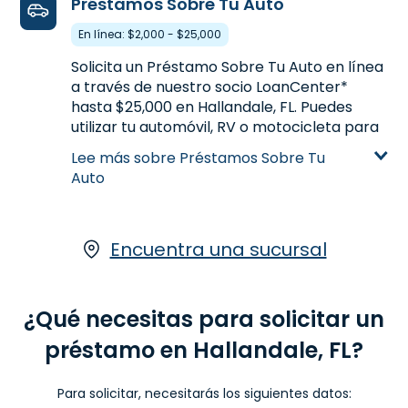
Préstamos Sobre Tu Auto
una de nuestras sucursales en Hallandale,
FL, para un Préstamo a Plazos hasta $1,000.
En línea: $2,000 - $25,000
8. Advance America #505
Aprende más sobre Préstamos a Plazos
Solicita un Préstamo Sobre Tu Auto en línea
18502 NW 67th Ave., Ste. 20
10.3mi
a través de nuestro socio LoanCenter*
Miami, FL 33015
hasta $25,000 en Hallandale, FL. Puedes
utilizar tu automóvil, RV o motocicleta para
(305) 698-0933
obtener un Préstamo Sobre Tu Auto en
Lee más sobre Préstamos Sobre Tu
Obtén direciones
línea basado en la valoración. Con un
Auto
Abre mañana a las 10:00 am
Préstamo Sobre Tu Auto en línea de
LoanCenter, puedes seguir manejando tu
auto mientras pagas tu préstamo.*
Haz clic
aquí
para empezar tu solicitud en línea.
Encuentra una sucursal
9. Advance America #2728
8300 NW 27th Ave.
10.8mi
Aprende más sobre Préstamos Sobre Tu
Miami, FL 33147
Auto
¿Qué necesitas para solicitar un
(305) 836-2092
préstamo en Hallandale, FL?
Obtén direciones
Abre mañana a las 10:00 am
Para solicitar, necesitarás los siguientes datos: