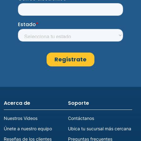
14. Advance America #541
2964 SW 8th Street
16.1mi
Miami, FL 33135
(305) 649-8190
Obtén direciones
Abre mañana a las 10:00 am
15. Advance America #5649
356 South State Road 7
17.3mi
Acerca de
Soporte
Margate, FL 33068
Nuestros Videos
Contáctanos
(954) 971-2220
Únete a nuestro equipo
Ubica tu sucursal más cercana
Obtén direciones
Reseñas de los clientes
Preguntas frecuentes