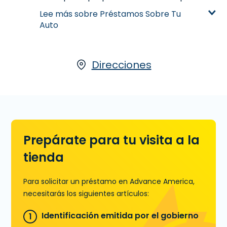
dinero basado en la valoración de tu
Lee más sobre Préstamos Sobre Tu
automóvil. Si has saldado tu auto y tienes el
Auto
título,
comienza tu solicitud con nuestro
socio, LoanCenter
, visitanos en 619 W. 23rd
Street en Panama City, FL o llamanos
(850)
873-6162
hoy para más información.
Direcciones
Aprende más sobre Préstamos Sobre Tu
Auto
Prepárate para tu visita a la
tienda
Para solicitar un préstamo en Advance America,
necesitarás los siguientes artículos:
Identificación emitida por el gobierno