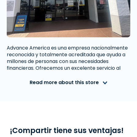
Advance America es una empresa nacionalmente
reconocida y totalmente acreditada que ayuda a
millones de personas con sus necesidades
financieras. Ofrecemos un excelente servicio al
cliente a personas de Panama City, FL que
necesitan dinero inmediato. Con nosotros obtener
Read more about this store
un
Préstamo de Día de Pago
,
Préstamo a
Plazos
, o
Préstamo Sobre Tu Auto
es rápido y
fácil. También ofrecemos
Western Union
. Lee las
reseñas de nuestros clientes y descubre por qué
Advance America es uno de los lugares de más
confianza para obtener el dinero que necesitas o
visita tu sucursal más cercana en 619 W. 23rd
¡Compartir tiene sus ventajas!
Street, Panama City, FL 32405.