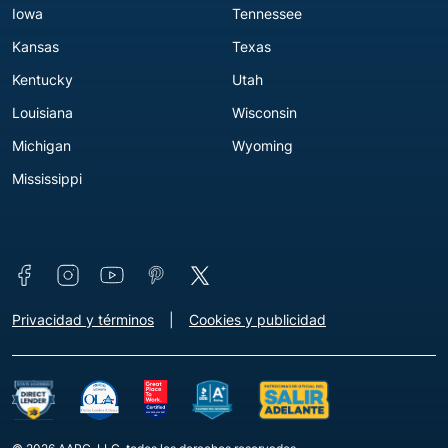
Iowa
Tennessee
Kansas
Texas
Kentucky
Utah
Louisiana
Wisconsin
Michigan
Wyoming
Mississippi
Connect with us
Footer - Extra Links [v3]
Privacidad y términos
Cookies y publicidad