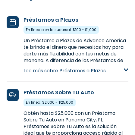
te proporciona el dinero que necesitas.
Visitanos en 619 W. 23rd Street en Panama
City, FL para solicitar un Préstamo de Día de
Préstamos a Plazos
Pago hasta $500, o llamanos
(850) 873-
6162
para averiguar la cantidad de dinero
En línea o en la sucursal: $100 - $1,000
que podrías precalificar antes de venir a la
Un Préstamo a Plazos de Advance America
sucursal.
te brinda el dinero que necesitas hoy para
Aprende más sobre Préstamos de Día de
darte más flexibilidad con tus metas de
Pago
mañana. A diferencia de los Préstamos de
Día de Pago, un Préstamo a Plazos te
Lee más sobre Préstamos a Plazos
proporcionan más dinero con la habilidad
de pagarlo a plazos con más tiempo. Los
Préstamos a Plazos están disponibles o en
Préstamos Sobre Tu Auto
línea o en una sucursal. . Solicita hoy en 619
W. 23rd Street en Panama City, FL, para un
En línea: $2,000 - $25,000
Préstamo a Plazos hasta $1,000, o llamanos
Obtén hasta $25,000 con un Préstamo
(850) 873-6162
para precalificar antes que
Sobre Tu Auto en Panama City, FL.
visites una sucursal..
Préstamos Sobre Tu Auto es la solución
Aprende más sobre Préstamos a Plazos
ideal que te proporciona acceso rápido al