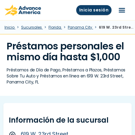
Skip to main content
Advance America home
Inicia sesión
Menú
Inicio
Sucursales
Florida
Panama City
619 W. 23rd Street, Panama City, FL
Préstamos personales el
mismo día hasta $1,000
Préstamos de Día de Pago, Préstamos a Plazos, Préstamos
Sobre Tu Auto y Préstamos en línea en 619 W. 23rd Street,
Panama City, FL
Información de la sucursal
619 W. 23rd Street