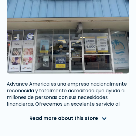
Advance America es una empresa nacionalmente
reconocida y totalmente acreditada que ayuda a
millones de personas con sus necesidades
financieras. Ofrecemos un excelente servicio al
cliente a personas de Saint Petersburg, FL que
necesitan dinero inmediato. Con nosotros obtener
Read more about this store
un
Préstamo de Día de Pago
,
Préstamo a
Plazos
, o
Préstamo Sobre Tu Auto
es rápido y