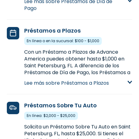
Lee más sobre Préstamos de Día de
para más información.
Pago
Aprende más sobre Préstamos de Día de
Pago
Préstamos a Plazos
En línea o en la sucursal: $100 - $1,000
Con un Préstamo a Plazos de Advance
America puedes obtener hasta $1,000 en
Saint Petersburg, FL. A diferencia de los
Préstamos de Día de Pago, los Préstamos a
Plazos te proporcionan más dinero de una
Lee más sobre Préstamos a Plazos
vez y la habilidad de pagarlo a plazos con
más tiempo. Los Préstamos a Plazos están
disponibles en línea o en la sucursal en
Préstamos Sobre Tu Auto
2840 34th St. N en Saint Petersburg, FL, o
llamanos
(727) 522-4047
para precalificar.
En línea: $2,000 - $25,000
Aprende más sobre Préstamos a Plazos
Solicita un Préstamo Sobre Tu Auto en Saint
Petersburg, FL, hasta $25,000. Si tienes el