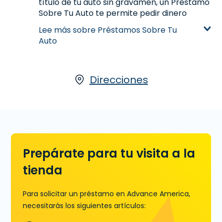
título de tu auto sin gravamen, un Préstamo
Sobre Tu Auto te permite pedir dinero
prestado basado en la valoración de tu
Lee más sobre Préstamos Sobre Tu
automóvil. Tu auto es la garantía para
Auto
obtener el dinero que necesitas y puedes
seguir manejando tu auto mientras pagas
tu préstamo. Para más información sobre
Préstamos Sobre Tu Auto disponibles a
Direcciones
través de nuestro socio, LoanCenter,
haz
clic aquí
, llamanos
(727) 522-4047
o
visitanos en 2840 34th St. N en Saint
Petersburg, FL, hoy.
Aprende más sobre Préstamos Sobre Tu
Prepárate para tu visita a la
Auto
tienda
Para solicitar un préstamo en Advance America,
necesitarás los siguientes artículos: