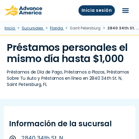
Skip to main content
Advance America home
Inicia sesión
Menú
Inicio
Sucursales
Florida
Saint Petersburg
2840 34th St. N, Saint Petersburg, FL
Préstamos personales el
mismo día hasta $1,000
Préstamos de Día de Pago, Préstamos a Plazos, Préstamos
Sobre Tu Auto y Préstamos en línea en 2840 34th St. N,
Saint Petersburg, FL
Información de la sucursal
2840 34th St. N