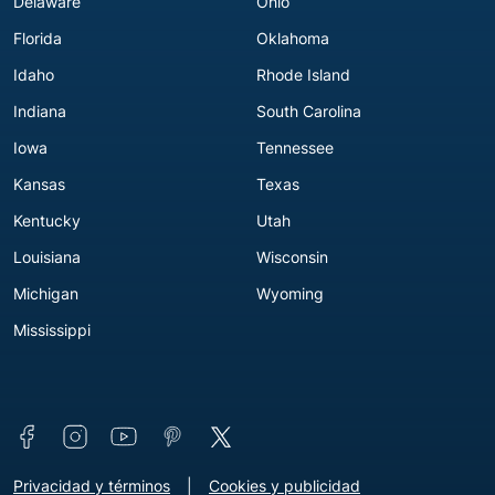
Delaware
Ohio
Florida
Oklahoma
Idaho
Rhode Island
Indiana
South Carolina
Iowa
Tennessee
Kansas
Texas
Kentucky
Utah
Louisiana
Wisconsin
Michigan
Wyoming
Mississippi
Connect with us
Footer - Extra Links [v3]
Privacidad y términos
Cookies y publicidad