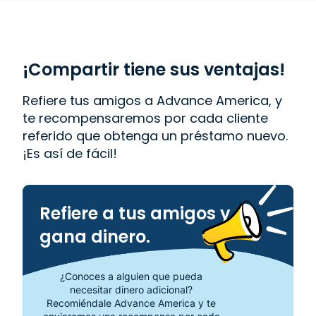
fácil. También ofrecemos
Western Union
. Lee las
reseñas de nuestros clientes y descubre por qué
Advance America es uno de los lugares de más
confianza para obtener el dinero que necesitas o
visita tu sucursal más cercana en 2840 34th St. N,
¡Compartir tiene sus ventajas!
Saint Petersburg, FL 33713.
Refiere tus amigos a Advance America, y
te recompensaremos por cada cliente
referido que obtenga un préstamo nuevo.
¡Es así de fácil!
Refiere a tus amigos y
gana dinero.
¿Conoces a alguien que pueda
necesitar dinero adicional?
Recomiéndale Advance America y te