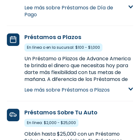
nómina o para manejar los gastos
Lee más sobre Préstamos de Día de
inesperados, un Préstamo de Día de Pago
Pago
te proporciona el dinero que necesitas.
Visitanos en 2750 W. 68th St., Ste. #110 en
Hialeah, FL para solicitar un Préstamo de
Préstamos a Plazos
Día de Pago hasta $500, o llamanos
(305)
231-7973
para averiguar la cantidad de
En línea o en la sucursal: $100 - $1,000
dinero que podrías precalificar antes de
Un Préstamo a Plazos de Advance America
venir a la sucursal.
te brinda el dinero que necesitas hoy para
Aprende más sobre Préstamos de Día de
darte más flexibilidad con tus metas de
Pago
mañana. A diferencia de los Préstamos de
Día de Pago, un Préstamo a Plazos te
Lee más sobre Préstamos a Plazos
proporcionan más dinero con la habilidad
de pagarlo a plazos con más tiempo. Los
Préstamos a Plazos están disponibles o en
Préstamos Sobre Tu Auto
línea o en una sucursal. . Solicita hoy en
2750 W. 68th St., Ste. #110 en Hialeah, FL,
En línea: $2,000 - $25,000
para un Préstamo a Plazos hasta $1,000, o
Obtén hasta $25,000 con un Préstamo
llamanos
(305) 231-7973
para precalificar