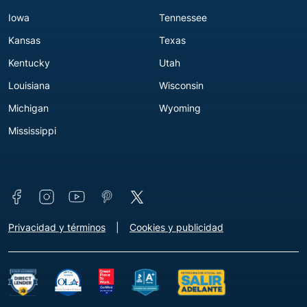
Iowa
Tennessee
Kansas
Texas
Kentucky
Utah
Louisiana
Wisconsin
Michigan
Wyoming
Mississippi
Connect with us
Footer - Extra Links [v3]
Privacidad y términos
Cookies y publicidad