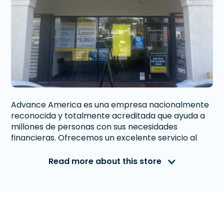
Advance America es una empresa nacionalmente
reconocida y totalmente acreditada que ayuda a
millones de personas con sus necesidades
financieras. Ofrecemos un excelente servicio al
cliente a personas de Hialeah, FL que necesitan
dinero inmediato. Con nosotros obtener un
Read more about this store
Préstamo de Día de Pago
,
Préstamo a Plazos
, o
Préstamo Sobre Tu Auto
es rápido y fácil.
También ofrecemos
Western Union
. Lee las
reseñas de nuestros clientes y descubre por qué
Advance America es uno de los lugares de más