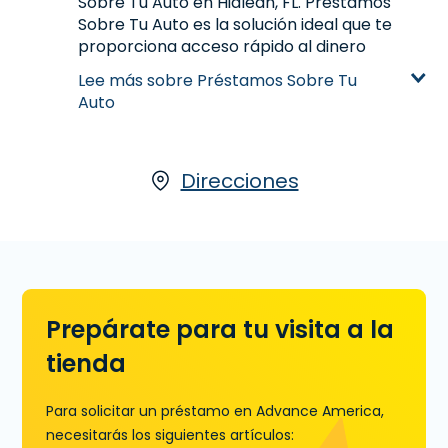
Sobre Tu Auto en Hialeah, FL. Préstamos
antes que visites una sucursal..
Sobre Tu Auto es la solución ideal que te
Aprende más sobre Préstamos a Plazos
proporciona acceso rápido al dinero
basado en la valoración de tu automóvil. Si
Lee más sobre Préstamos Sobre Tu
has saldado tu auto y tienes el título,
Auto
comienza tu solicitud con nuestro socio,
LoanCenter
, visitanos en 2750 W. 68th St.,
Ste. #110 en Hialeah, FL o llamanos
(305)
231-7973
hoy para más información.
Direcciones
Aprende más sobre Préstamos Sobre Tu
Auto
Prepárate para tu visita a la
tienda
Para solicitar un préstamo en Advance America,
necesitarás los siguientes artículos: