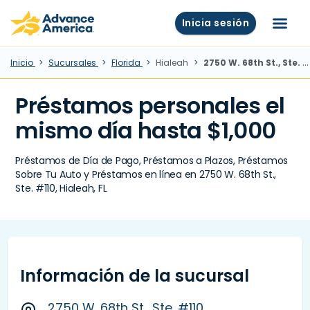
Skip to main content
Advance America home
Inicia sesión
Menú
Inicio
Sucursales
Florida
Hialeah
2750 W. 68th St., Ste. #110, Hialeah, FL
Préstamos personales el
mismo día hasta $1,000
Préstamos de Día de Pago, Préstamos a Plazos, Préstamos
Sobre Tu Auto y Préstamos en línea en 2750 W. 68th St.,
Ste. #110, Hialeah, FL
Información de la sucursal
2750 W. 68th St., Ste. #110