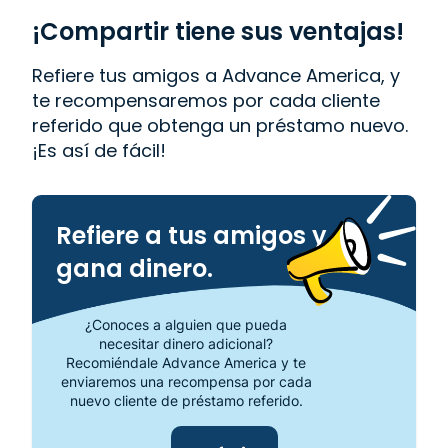
confianza para obtener el dinero que necesitas o
visita tu sucursal más cercana en 2750 W. 68th St.,
¡Compartir tiene sus ventajas!
Ste. #110, Hialeah, FL 33016.
Refiere tus amigos a Advance America, y
te recompensaremos por cada cliente
referido que obtenga un préstamo nuevo.
¡Es así de fácil!
Refiere a tus amigos y
gana dinero.
¿Conoces a alguien que pueda
necesitar dinero adicional?
Recomiéndale Advance America y te
enviaremos una recompensa por cada
nuevo cliente de préstamo referido.