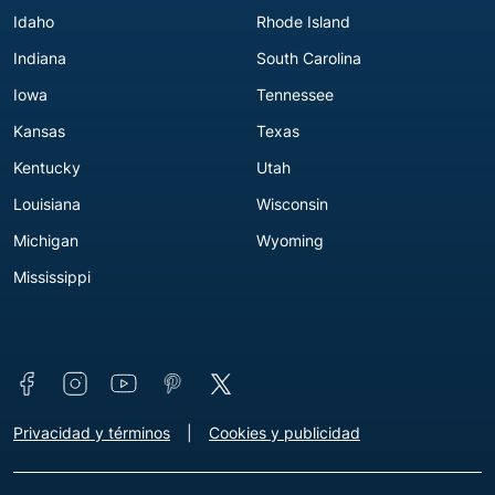
Idaho
Rhode Island
Indiana
South Carolina
Iowa
Tennessee
Kansas
Texas
Kentucky
Utah
Louisiana
Wisconsin
Michigan
Wyoming
Mississippi
Connect with us
Footer - Extra Links [v3]
Privacidad y términos
Cookies y publicidad