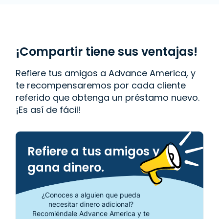
También ofrecemos
Western Union
. Lee las
reseñas de nuestros clientes y descubre por qué
Advance America es uno de los lugares de más
confianza para obtener el dinero que necesitas o
visita tu sucursal más cercana en 2750 E. Silver
¡Compartir tiene sus ventajas!
Springs Blvd., Ste. 102, Ocala, FL 34470.
Refiere tus amigos a Advance America, y
te recompensaremos por cada cliente
referido que obtenga un préstamo nuevo.
¡Es así de fácil!
Refiere a tus amigos y
gana dinero.
¿Conoces a alguien que pueda
necesitar dinero adicional?
Recomiéndale Advance America y te