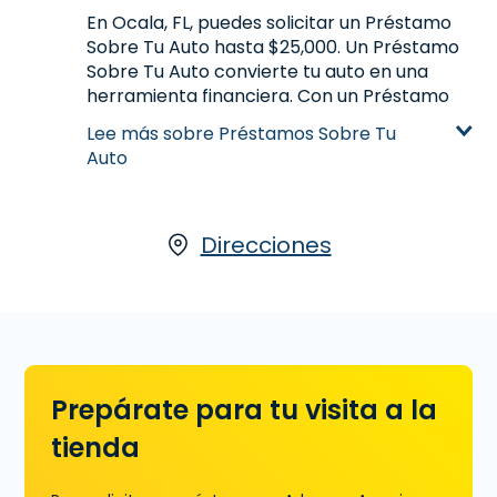
En Ocala, FL, puedes solicitar un Préstamo
0754
para precalificar.
Sobre Tu Auto hasta $25,000. Un Préstamo
Aprende más sobre Préstamos a Plazos
Sobre Tu Auto convierte tu auto en una
herramienta financiera. Con un Préstamo
Sobre Tu Auto, tu auto es la garantía para el
Lee más sobre Préstamos Sobre Tu
préstamo, la cantidad que recibes es
Auto
basado en la valoración de tu automóvil.
Para calificar, tu automóvil debe de estar
registrado bajo tu nombre y saldado en su
totalidad. Debes de tener tu título en mano
Direcciones
o disponible. Para más información sobre
Préstamos Sobre Tu Auto que ofrecemos
con nuestro socio LoanCenter, visitanos en
2750 E. Silver Springs Blvd., Ste. 102 en Ocala,
FL, llamanos
(352) 732-0754
hoy o
comienza tu solicitud ahora
.
Prepárate para tu visita a la
Aprende más sobre Préstamos Sobre Tu
tienda
Auto