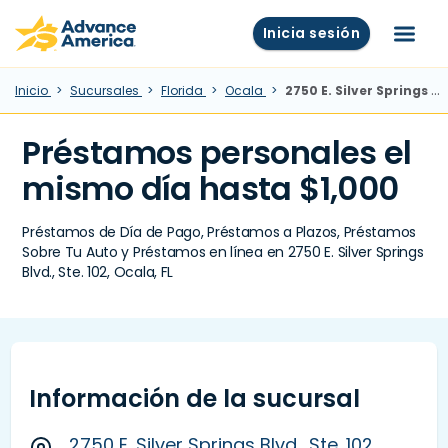
Skip to main content
Advance America home
Inicia sesión
Menú
Inicio
Sucursales
Florida
Ocala
2750 E. Silver Springs Blvd., Ste. 102, Ocala, FL
Préstamos personales el
mismo día hasta $1,000
Préstamos de Día de Pago, Préstamos a Plazos, Préstamos
Sobre Tu Auto y Préstamos en línea en 2750 E. Silver Springs
Blvd., Ste. 102, Ocala, FL
Información de la sucursal
2750 E. Silver Springs Blvd., Ste. 102