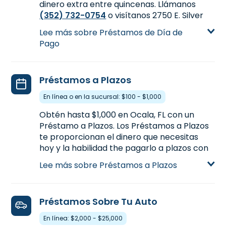
dinero extra entre quincenas. Llámanos
(352) 732-0754
o visítanos 2750 E. Silver
Springs Blvd., Ste. 102 en Ocala, FL para más
Lee más sobre Préstamos de Día de
información.
Pago
Aprende más sobre Préstamos de Día de
Pago
Préstamos a Plazos
En línea o en la sucursal: $100 - $1,000
Obtén hasta $1,000 en Ocala, FL con un
Préstamo a Plazos. Los Préstamos a Plazos
te proporcionan el dinero que necesitas
hoy y la habilidad the pagarlo a plazos con
más tiempo. Te ofrecen préstamos con
Lee más sobre Préstamos a Plazos
montos más altos y plazos de pagos más
largos, a diferencia de los Préstamos de Día
de Pago. Para obtener un Préstamo a
Préstamos Sobre Tu Auto
Plazos, visitanos en línea o en la sucursal en
2750 E. Silver Springs Blvd., Ste. 102 en Ocala,
En línea: $2,000 - $25,000
FL. También puedes llamar a
(352) 732-