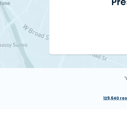
Pré
"
129,640 re