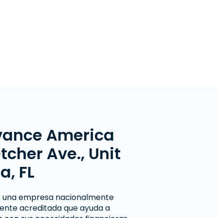
vance America
etcher Ave., Unit
a, FL
 una empresa nacionalmente
ente acreditada que ayuda a