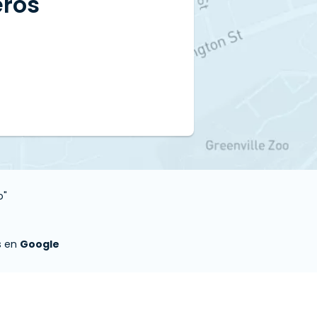
eros
o"
s en
Google