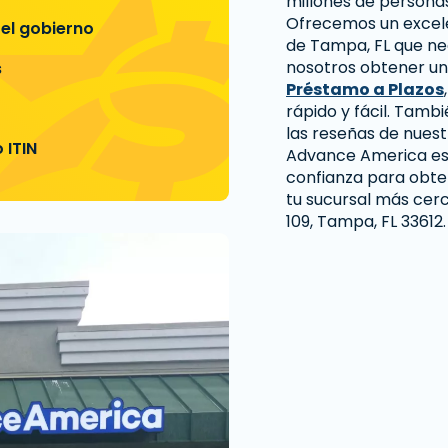
millones de personas
Ofrecemos un excelen
 el gobierno
de Tampa, FL que ne
nosotros obtener u
s
Préstamo a Plazos
rápido y fácil. Tam
las reseñas de nuest
 ITIN
Advance America es 
confianza para obten
tu sucursal más cerc
109, Tampa, FL 33612.