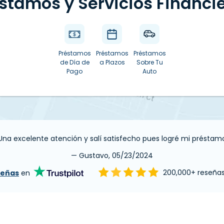
stamos y Servicios Financi
Préstamos
Préstamos
Préstamos
de Día de
a Plazos
Sobre Tu
Pago
Auto
Una excelente atención y salí satisfecho pues logré mi préstam
— Gustavo, 05/23/2024
señas
en
200,000+ reseña