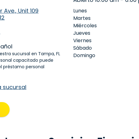
r Ave., Unit 109
Lunes
12
Martes
Miércoles
9
Jueves
Viernes
añol
Sábado
uestra sucursal en Tampa, FL
Domingo
rsonal capacitado puede
el préstamo personal
a sucursal