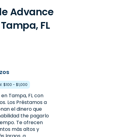
 de Advance
, Tampa, FL
zos
l: $100 - $1,000
 en Tampa, FL con
os. Los Préstamos a
onan el dinero que
habilidad the pagarlo
iempo. Te ofrecen
tos más altos y
s largos, a