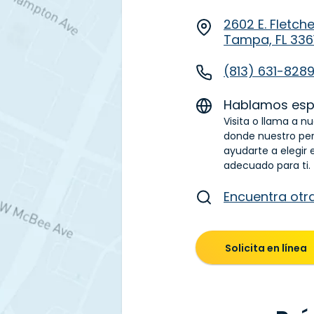
2602 E. Fletche
Tampa, FL 336
(813) 631-828
Hablamos esp
Visita o llama a n
donde nuestro pe
ayudarte a elegir 
adecuado para ti.
Encuentra otr
Solicita en línea