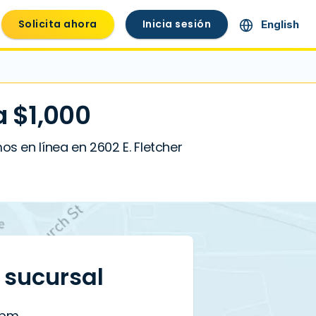
Solicita ahora
Inicia sesión
English
 $1,000
 en línea en 2602 E. Fletcher
a sucursal
 pm