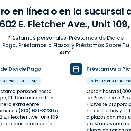
ro en línea o en la sucursal
02 E. Fletcher Ave., Unit 109
Préstamos personales: Préstamos de Día de
Pago, Préstamos a Plazos y Préstamos Sobre Tu
Auto
de Día de Pago
Préstamos a Pla
 sucursal: $100 - $500
En línea o en la sucursa
éstamo personal hasta
Obtén hasta $1,000
a, FL. Una manera fácil
un Préstamo a Plaz
inero extra entre
Plazos te proporci
Llámanos
(813) 631-8289
o
necesitas hoy y la 
 E. Fletcher Ave., Unit 109
a plazos con más t
 para más información.
préstamos con mon
plazos de pagos má