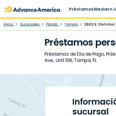
Main Menu
Skip to main content
Advance America home
Préstamos
Western 
Inicio
Sucursales
Florida
Tampa
2602 E. Fletcher
Préstamos pers
Préstamos de Día de Pago, Prés
Ave., Unit 109, Tampa, FL
Informaci
sucursal