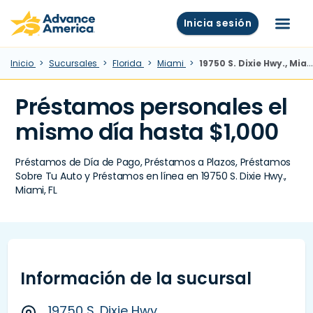
Skip to main content
Advance America home
Inicia sesión
Menú
Inicio
Sucursales
Florida
Miami
19750 S. Dixie Hwy., Miami, FL
Préstamos personales el
mismo día hasta $1,000
Préstamos de Día de Pago, Préstamos a Plazos, Préstamos
Sobre Tu Auto y Préstamos en línea en 19750 S. Dixie Hwy.,
Miami, FL
Información de la sucursal
19750 S. Dixie Hwy.