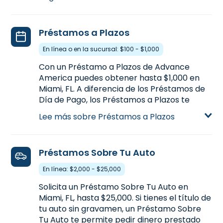
Aprende más sobre Préstamos de Día de
Pago
Préstamos a Plazos
En línea o en la sucursal: $100 - $1,000
Con un Préstamo a Plazos de Advance
America puedes obtener hasta $1,000 en
Miami, FL. A diferencia de los Préstamos de
Día de Pago, los Préstamos a Plazos te
proporcionan más dinero de una vez y la
Lee más sobre Préstamos a Plazos
habilidad de pagarlo a plazos con más
tiempo. Los Préstamos a Plazos están
disponibles en línea o en la sucursal en
Préstamos Sobre Tu Auto
19750 S. Dixie Hwy. en Miami, FL, o
llamanos
(305) 254-1910
para precalificar.
En línea: $2,000 - $25,000
Aprende más sobre Préstamos a Plazos
Solicita un Préstamo Sobre Tu Auto en
Miami, FL, hasta $25,000. Si tienes el título de
tu auto sin gravamen, un Préstamo Sobre
Tu Auto te permite pedir dinero prestado