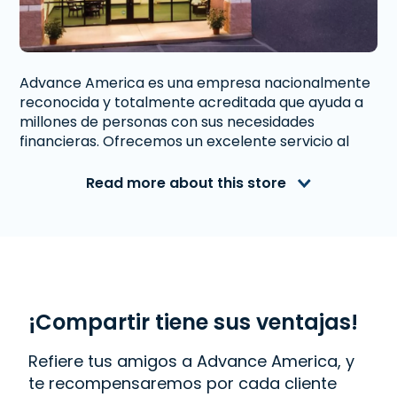
Advance America es una empresa nacionalmente
reconocida y totalmente acreditada que ayuda a
millones de personas con sus necesidades
financieras. Ofrecemos un excelente servicio al
cliente a personas de Miami, FL que necesitan
dinero inmediato. Con nosotros obtener un
Read more about this store
Préstamo de Día de Pago
,
Préstamo a Plazos
, o
Préstamo Sobre Tu Auto
es rápido y fácil.
También ofrecemos
Western Union
. Lee las
reseñas de nuestros clientes y descubre por qué
Advance America es uno de los lugares de más
confianza para obtener el dinero que necesitas o
visita tu sucursal más cercana en 19750 S. Dixie
¡Compartir tiene sus ventajas!
Hwy., Miami, FL 33157.
Refiere tus amigos a Advance America, y
te recompensaremos por cada cliente