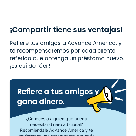
Western Union
. Lee las reseñas de nuestros
clientes y descubre por qué Advance America es
uno de los lugares de más confianza para obtener
el dinero que necesitas o visita tu sucursal más
cercana en 1829 East 4th Street, Ontario, CA 91764.
¡Compartir tiene sus ventajas!
Refiere tus amigos a Advance America, y
te recompensaremos por cada cliente
referido que obtenga un préstamo nuevo.
¡Es así de fácil!
Refiere a tus amigos y
gana dinero.
¿Conoces a alguien que pueda
necesitar dinero adicional?
Recomiéndale Advance America y te
enviaremos una recompensa por cada