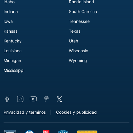
Idaho
Rhode Island
Indiana
South Carolina
Iowa
Tennessee
Kansas
Texas
Kentucky
Utah
Louisiana
Wisconsin
Michigan
Wyoming
Mississippi
Connect with us
Footer - Extra Links [v3]
Privacidad y términos
Cookies y publicidad