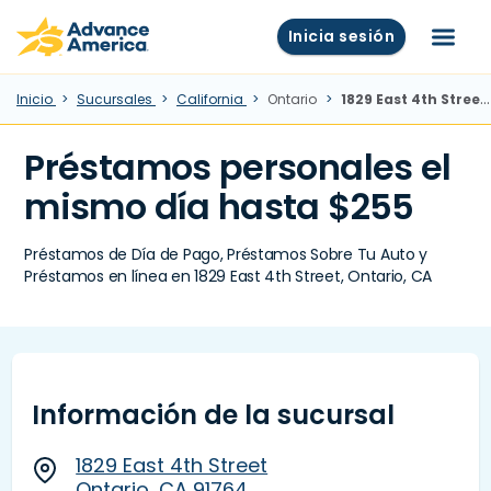
Skip to main content
Advance America home
Inicia sesión
Menú
Inicio
Sucursales
California
Ontario
1829 East 4th Street, Ontario, CA
Préstamos personales el
mismo día hasta $255
Préstamos de Día de Pago, Préstamos Sobre Tu Auto y
Préstamos en línea en 1829 East 4th Street, Ontario, CA
Información de la sucursal
1829 East 4th Street
Ontario, CA 91764