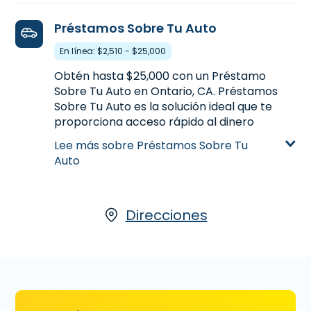
Visitanos en 1829 East 4th Street en Ontario,
CA para solicitar un Préstamo de Día de
Préstamos Sobre Tu Auto
Pago hasta $255, o llamanos
(909) 460-
5958
para averiguar la cantidad de dinero
En línea: $2,510 - $25,000
que podrías precalificar antes de venir a la
Obtén hasta $25,000 con un Préstamo
sucursal.
Sobre Tu Auto en Ontario, CA. Préstamos
Aprende más sobre Préstamos de Día de
Sobre Tu Auto es la solución ideal que te
Pago
proporciona acceso rápido al dinero
basado en la valoración de tu automóvil. Si
Lee más sobre Préstamos Sobre Tu
has saldado tu auto y tienes el título,
Auto
comienza tu solicitud con nuestro socio,
LoanCenter
, visitanos en 1829 East 4th
Street en Ontario, CA o llamanos
(909)
460-5958
hoy para más información.
Direcciones
Aprende más sobre Préstamos Sobre Tu
Auto