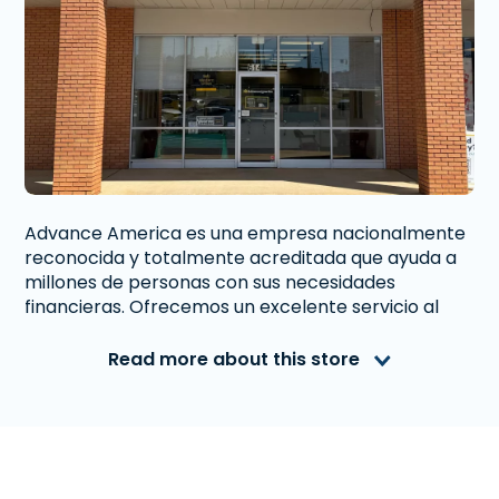
Advance America es una empresa nacionalmente
reconocida y totalmente acreditada que ayuda a
millones de personas con sus necesidades
financieras. Ofrecemos un excelente servicio al
cliente a personas de Enterprise, AL que necesitan
dinero inmediato. Con nosotros obtener un
Read more about this store
Préstamo a Plazos
, o
FlexFund
es rápido y fácil.
También ofrecemos
Western Union
. Lee las
reseñas de nuestros clientes y descubre por qué
Advance America es uno de los lugares de más
confianza para obtener el dinero que necesitas o