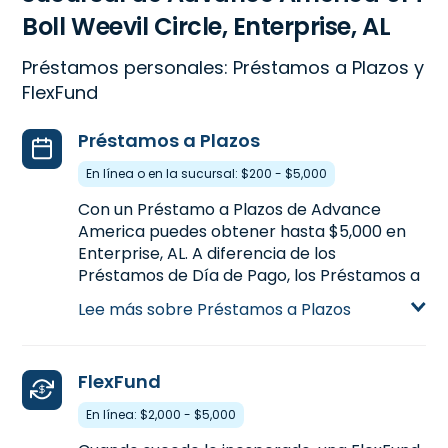
Boll Weevil Circle, Enterprise, AL
Préstamos personales: Préstamos a Plazos y
FlexFund
Préstamos a Plazos
En línea o en la sucursal: $200 - $5,000
Con un Préstamo a Plazos de Advance
America puedes obtener hasta $5,000 en
Enterprise, AL. A diferencia de los
Préstamos de Día de Pago, los Préstamos a
Plazos te proporcionan más dinero de una
Lee más sobre Préstamos a Plazos
vez y la habilidad de pagarlo a plazos con
más tiempo. Los Préstamos a Plazos están
disponibles en línea o en la sucursal en 614
FlexFund
Boll Weevil Circle en Enterprise, AL, o
llamanos
(334) 308-1973
para precalificar.
En línea: $2,000 - $5,000
Aprende más sobre Préstamos a Plazos