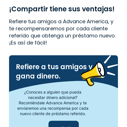
visita tu sucursal más cercana en 614 Boll Weevil
Circle, Enterprise, AL 36330.
¡Compartir tiene sus ventajas!
Refiere tus amigos a Advance America, y
te recompensaremos por cada cliente
referido que obtenga un préstamo nuevo.
¡Es así de fácil!
Refiere a tus amigos y
gana dinero.
¿Conoces a alguien que pueda
necesitar dinero adicional?
Recomiéndale Advance America y te
enviaremos una recompensa por cada
nuevo cliente de préstamo referido.