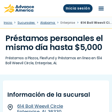
Skip to main content
Advance America home
Inicia sesión
Menú
Inicio
Sucursales
Alabama
Enterprise
614 Boll Weevil Circle, Enterprise, AL
Préstamos personales el
mismo día hasta $5,000
Préstamos a Plazos, FlexFund y Préstamos en línea en 614
Boll Weevil Circle, Enterprise, AL
Información de la sucursal
614 Boll Weevil Circle
Enterprise, AL 36330