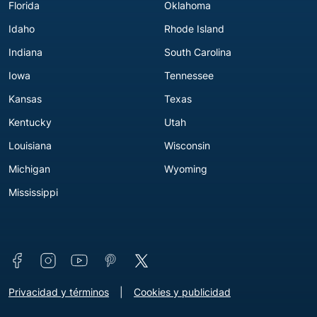
Florida
Oklahoma
Idaho
Rhode Island
Indiana
South Carolina
Iowa
Tennessee
Kansas
Texas
Kentucky
Utah
Louisiana
Wisconsin
Michigan
Wyoming
Mississippi
Connect with us
Footer - Extra Links [v3]
Privacidad y términos
Cookies y publicidad