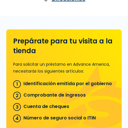
disponibles o en línea o en una
sucursal. . Solicita hoy en 9300 N. May
Ave., Ste. 100 en Oklahoma City, OK,
para un Préstamo a Plazos hasta
$1,820, o llamanos
(405) 752-7524
para precalificar antes que visites una
Prepárate para tu visita a la
sucursal..
tienda
Aprende más sobre Préstamos a
Plazos
Para solicitar un préstamo en Advance America,
necesitarás los siguientes artículos:
Identificación emitida por el gobierno
Comprobante de ingresos
Cuenta de cheques
Número de seguro social o ITIN