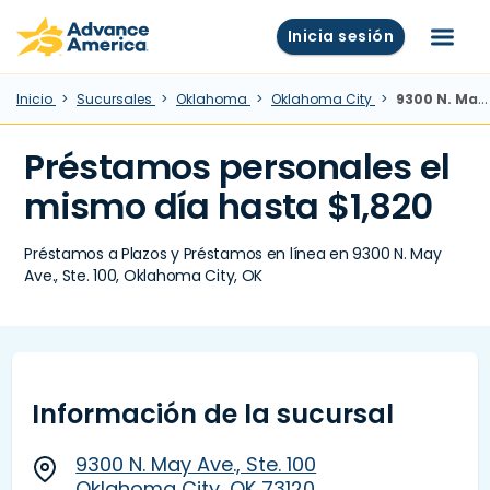
Skip to main content
Advance America home
Inicia sesión
Menú
Inicio
Sucursales
Oklahoma
Oklahoma City
9300 N. May Ave., Ste. 100, Oklahoma City, OK
Préstamos personales el
mismo día hasta $1,820
Préstamos a Plazos y Préstamos en línea en 9300 N. May
Ave., Ste. 100, Oklahoma City, OK
Información de la sucursal
9300 N. May Ave., Ste. 100
Oklahoma City, OK 73120