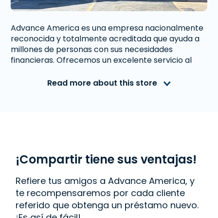
Advance America es una empresa nacionalmente
reconocida y totalmente acreditada que ayuda a
millones de personas con sus necesidades
financieras. Ofrecemos un excelente servicio al
cliente a personas de Oklahoma City, OK que
necesitan dinero inmediato. Con nosotros obtener
Read more about this store
un
Préstamo a Plazos
es rápido y fácil. También
ofrecemos
Western Union
. Lee las reseñas de
nuestros clientes y descubre por qué Advance
America es uno de los lugares de más confianza
para obtener el dinero que necesitas o visita tu
sucursal más cercana en 9300 N. May Ave., Ste. 100,
Oklahoma City, OK 73120.
¡Compartir tiene sus ventajas!
Refiere tus amigos a Advance America, y
te recompensaremos por cada cliente
referido que obtenga un préstamo nuevo.
¡Es así de fácil!