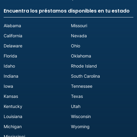
Encuentra los préstamos disponibles en tu estado
Alabama
Missouri
California
Nevada
Delaware
Ohio
Florida
Oklahoma
Idaho
Rhode Island
Indiana
South Carolina
Iowa
Tennessee
Kansas
Texas
Kentucky
Utah
Louisiana
Wisconsin
Michigan
Wyoming
Mississippi