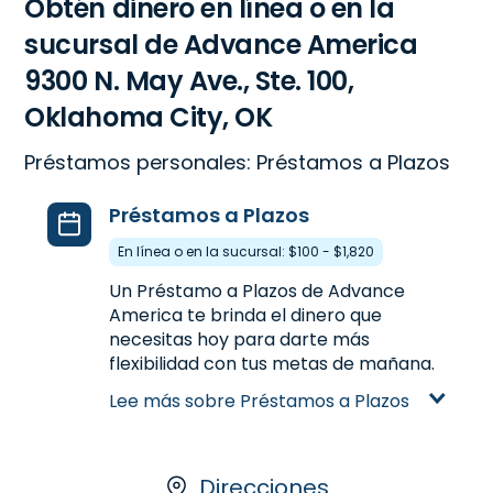
Obtén dinero en línea o en la
sucursal de Advance America
9300 N. May Ave., Ste. 100,
Oklahoma City, OK
Préstamos personales: Préstamos a Plazos
Préstamos a Plazos
En línea o en la sucursal: $100 - $1,820
Un Préstamo a Plazos de Advance
America te brinda el dinero que
necesitas hoy para darte más
flexibilidad con tus metas de mañana.
A diferencia de los Préstamos de Día
Lee más sobre Préstamos a Plazos
de Pago, un Préstamo a Plazos te
proporcionan más dinero con la
habilidad de pagarlo a plazos con más
tiempo. Los Préstamos a Plazos están
Direcciones