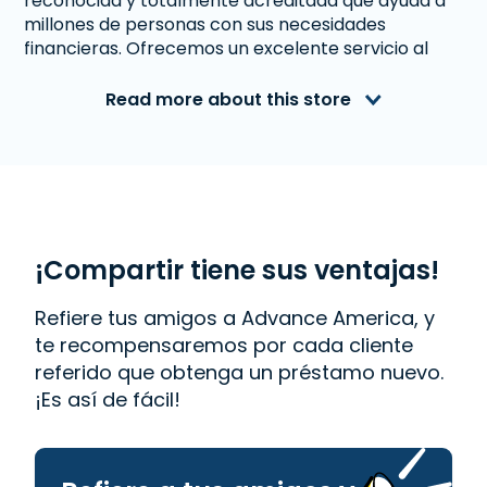
reconocida y totalmente acreditada que ayuda a
millones de personas con sus necesidades
financieras. Ofrecemos un excelente servicio al
cliente a personas de Kalamazoo, MI que necesitan
dinero inmediato. Con nosotros obtener un
Read more about this store
Préstamo de Día de Pago
es rápido y fácil.
También ofrecemos
Western Union
. Lee las
reseñas de nuestros clientes y descubre por qué
Advance America es uno de los lugares de más
confianza para obtener el dinero que necesitas o
visita tu sucursal más cercana en 4412 S.
Westnedge Ave., Kalamazoo, MI 49008.
¡Compartir tiene sus ventajas!
Refiere tus amigos a Advance America, y
te recompensaremos por cada cliente
referido que obtenga un préstamo nuevo.
¡Es así de fácil!