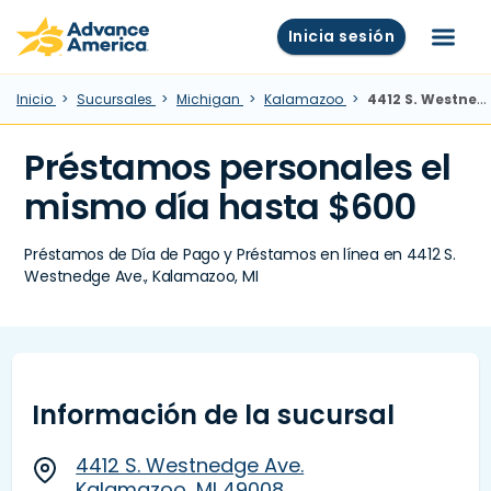
Skip to main content
Advance America home
Inicia sesión
Menú
Inicio
Sucursales
Michigan
Kalamazoo
4412 S. Westnedge Ave., Kalamazoo, MI
Préstamos personales el
mismo día hasta $600
Préstamos de Día de Pago y Préstamos en línea en 4412 S.
Westnedge Ave., Kalamazoo, MI
Información de la sucursal
4412 S. Westnedge Ave.
Kalamazoo, MI 49008