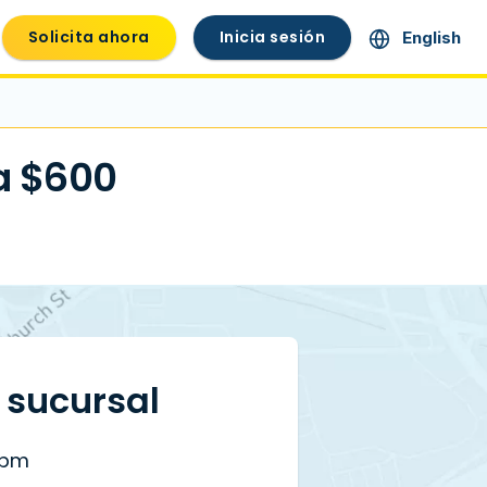
Solicita ahora
Inicia sesión
English
a $600
a sucursal
 pm