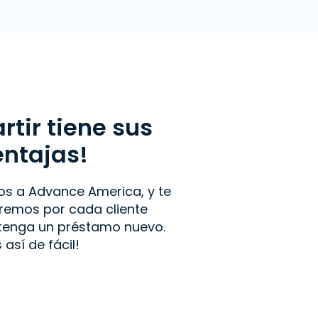
tir tiene sus
entajas!
os a Advance America, y te
emos por cada cliente
btenga un préstamo nuevo.
s así de fácil!