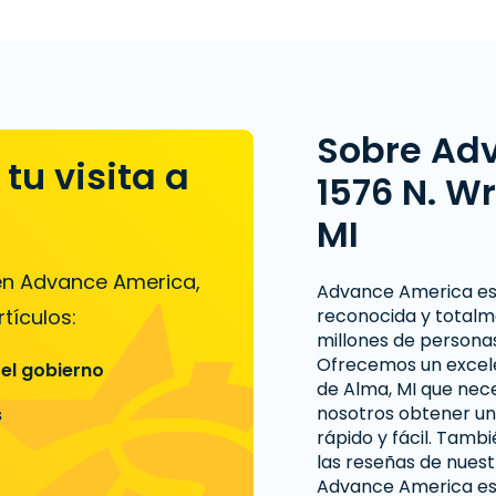
Sobre Ad
tu visita a
1576 N. W
MI
 en Advance America,
Advance America es
tículos:
reconocida y totalm
millones de personas
Ofrecemos un excelen
 el gobierno
de Alma, MI que nece
nosotros obtener u
s
rápido y fácil. Tam
las reseñas de nuest
Advance America es 