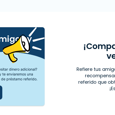
amigos y
¡Compar
v
Refiere tus amig
itar dinero adicional?
 te enviaremos una
recompensar
 de préstamo referido.
referido que o
¡E