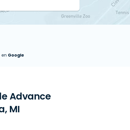
s en
Google
 de Advance
a, MI