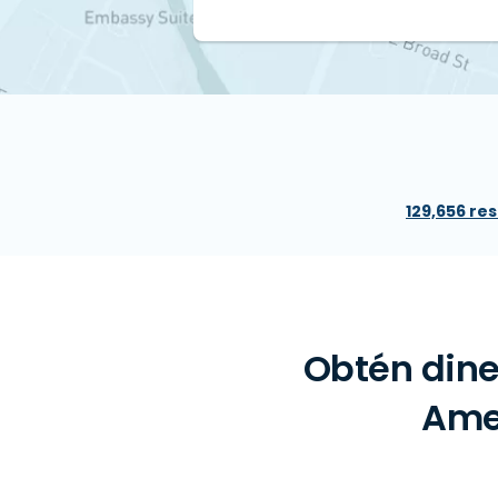
129,656 re
Obtén dine
Amer