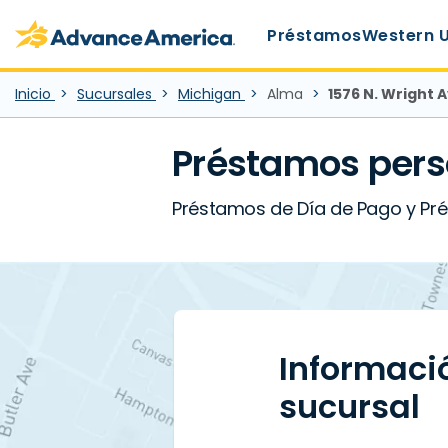
Main Menu
Skip to main content
Advance America home
Préstamos
Western 
Inicio
Sucursales
Michigan
Alma
1576 N. Wright A
Préstamos pers
Préstamos de Día de Pago y Prés
Informaci
sucursal