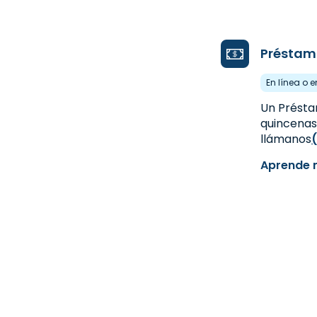
Préstam
En línea o e
Un Présta
quincenas,
llámanos
Aprende 