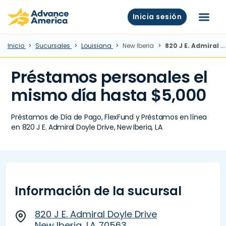
Skip to main content
Advance America home
Inicia sesión
Menú
Inicio
Sucursales
Louisiana
New Iberia
820 J E. Admiral Doyle Drive, New Iberia, LA
Préstamos personales el
mismo día hasta $5,000
Préstamos de Día de Pago, FlexFund y Préstamos en línea
en 820 J E. Admiral Doyle Drive, New Iberia, LA
Información de la sucursal
820 J E. Admiral Doyle Drive
New Iberia, LA 70563