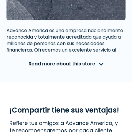
Advance America es una empresa nacionalmente
reconocida y totalmente acreditada que ayuda a
millones de personas con sus necesidades
financieras. Ofrecemos un excelente servicio al
cliente a personas de New Iberia, LA que necesitan
dinero inmediato. Con nosotros obtener un
Read more about this store
Préstamo de Día de Pago
, o
FlexFund
es rápido y
fácil. También ofrecemos
Western Union
. Lee las
reseñas de nuestros clientes y descubre por qué
Advance America es uno de los lugares de más
confianza para obtener el dinero que necesitas o
visita tu sucursal más cercana en 820 J E. Admiral
Doyle Drive, New Iberia, LA 70563.
¡Compartir tiene sus ventajas!
Refiere tus amigos a Advance America, y
te recompensaremos por cada cliente