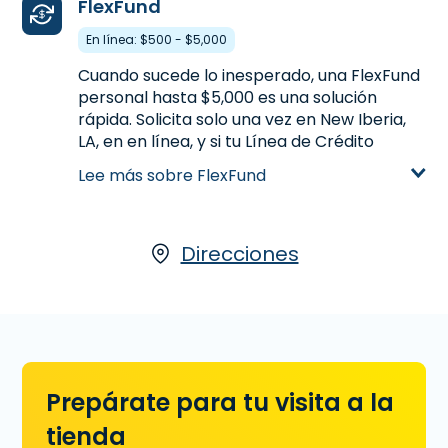
Pago
FlexFund
En línea: $500 - $5,000
Cuando sucede lo inesperado, una FlexFund
personal hasta $5,000 es una solución
rápida. Solicita solo una vez en New Iberia,
LA, en en línea, y si tu Línea de Crédito
permanece abierta puedes acceder a tu
Lee más sobre FlexFund
dinero siempre y cuando haya dinero
disponible.
Aprende más sobre FlexFund
Direcciones
Prepárate para tu visita a la
tienda